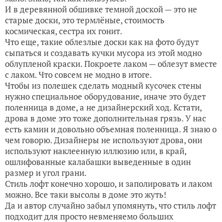
И в деревянной обшивке темной доской — это не
старые доски, это термлёные, стоимость
космическая, сестра их гонит.
Что еще, такие облезлые доски как на фото будут
сыпаться и создавать кучки мусора из этой модно
облупленой краски. Покроете лаком — облезут вместе
с лаком. Что совсем не модно в итоге.
Чтобы из полешек сделать модный кусочек стены
нужно специальное оборудование, иначе это будет
поленница в доме, а не дизайнерский ход. Кстати,
дрова в доме это тоже дополнительная грязь. У нас
есть камин и довольно объемная поленница. Я знаю о
чем говорю. Дизайнеры не используют дрова, они
используют наклеенную иллюзию или, в край,
ошлифованные калабашки выведенные в один
размер и угол грани.
Стиль лофт конечно хорошо, и заполировать и лаком
можно. Все таки высолы в доме это жуть!
Да и автор случайно забыл упомянуть, что стиль лофт
подходит для просто невменяемо больших