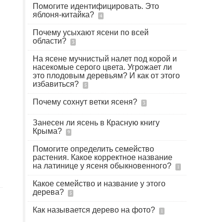
Помогите идентифицировать. Это
яблоня-китайка?
4
Почему усыхают ясени по всей
области?
3
На ясене мучнистый налет под корой и
насекомые серого цвета. Угрожает ли
это плодовым деревьям? И как от этого
избавиться?
5
Почему сохнут ветки ясеня?
3
Занесен ли ясень в Красную книгу
Крыма?
9
Помогите определить семейство
растения. Какое корректное название
на латинице у ясеня обыкновенного?
1
Какое семейство и название у этого
дерева?
5
Как называется дерево на фото?
1