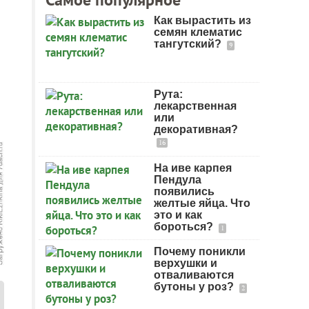
Как вырастить из
семян клематис
тангутский?
9
Рута:
лекарственная
или
декоративная?
16
На иве карпея
Пендула
появились
желтые яйца. Что
это и как
бороться?
1
Почему поникли
верхушки и
отваливаются
бутоны у роз?
2