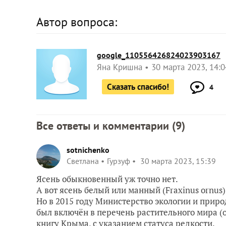
Автор вопроса:
google_110556426824023903167
Яна Кришна
30 марта 2023, 14:0
Сказать спасибо!
4
Все ответы и комментарии (
9
)
sotnichenko
Светлана
Гурзуф
30 марта 2023, 15:39
Ясень обыкновенный уж точно нет.
А вот ясень белый или манный (Fraxinus ornu
Но в 2015 году Министерство экологии и прир
был включён в перечень растительного мира (
книгу Крыма, с указанием статуса редкости.