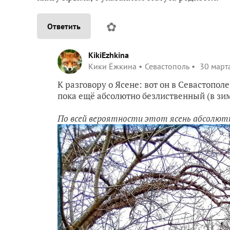
✿
Ответить
KikiEzhkina
Кики Ёжкина
Севастополь
30 марта
К разговору о Ясене: вот он в Севастополе
пока ещё абсолютно безлиственный (в зим
По всей вероятности этот ясень абсолютн