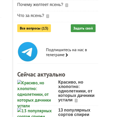
Почему желтеет ясень?
2
Что за ясень?
2
Все вопросы (13)
Задать свой
Подпишитесь на нас в
телеграме
Сейчас актуально
Красиво, но
хлопотно:
однолетники, от
которых дачники
устали
2
13 популярных
сортов спиреи