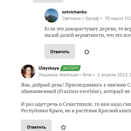
sotnichenko
Светлана
Гурзуф
30 марта 202
Если это дикорастущее дерево, то в
малой долей вероятности, что это яс
✿
Ответить
Uleyskaya
ЭКСПЕРТ
Людмила Улейская
Ялта
1 апреля 2023, 
Яна, добрый день! Присоединяюсь к мнению Све
обыкновенный (Fraxinus excelsior), который н
И раз идет речь о Севастополе, то вам надо см
Республики Крым, но и растения Красной книг
✿
Ответить