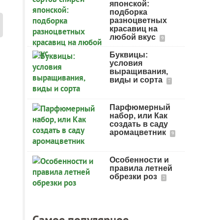
японской:
подборка
разноцветных
красавиц на
любой вкус
9
Буквицы:
условия
выращивания,
виды и сорта
7
Парфюмерный
набор, или Как
создать в саду
аромацветник
9
Особенности и
правила летней
обрезки роз
2
Самое популярное