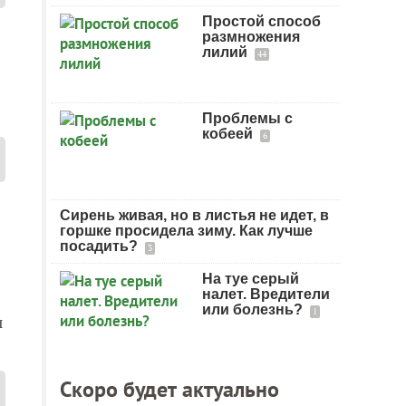
Простой способ
размножения
лилий
44
Проблемы с
кобеей
6
Сирень живая, но в листья не идет, в
горшке просидела зиму. Как лучше
посадить?
3
На туе серый
налет. Вредители
или болезнь?
1
и
Скоро будет актуально