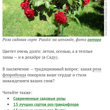
Роза садовая сорт 'Pussta' на штамбе,
фото
автора
Цветет очень долго: летом, осенью, а в теплые
зимы — и в декабре (в Саду).
В заключение — традиционный вопрос: какая
роза
флорибунда
покорила ваше сердце и стала
наваждением ваших снов?
Читайте также:
Современные садовые розы
15 лучших сортов роз грандифлора