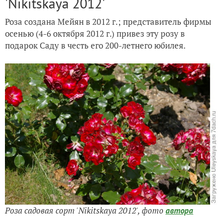
'Nikitskaya 2012'
Роза создана Мейян в 2012 г.; представитель фирмы
осенью (4-6 октября 2012 г.) привез эту розу в
подарок Саду в честь его 200-летнего юбилея.
Роза садовая сорт 'Nikitskaya 2012',
фото
автора