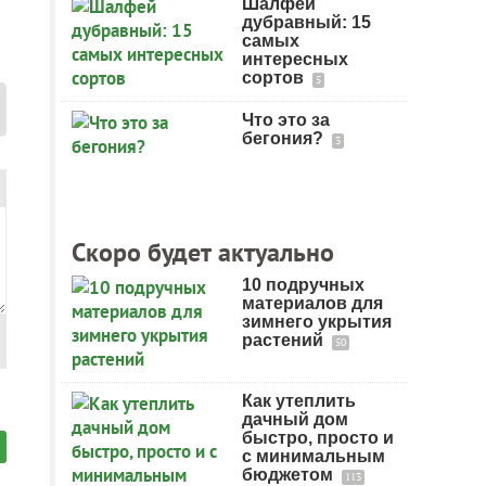
Шалфей
дубравный: 15
самых
интересных
сортов
5
Что это за
бегония?
3
Скоро будет актуально
10 подручных
материалов для
зимнего укрытия
растений
50
Как утеплить
дачный дом
быстро, просто и
с минимальным
бюджетом
113