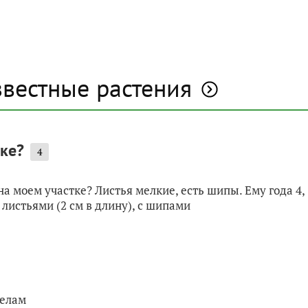
звестные растения
тке?
4
на моем участке? Листья мелкие, есть шипы. Ему года 4,
 листьями (2 см в длину), с шипами
челам