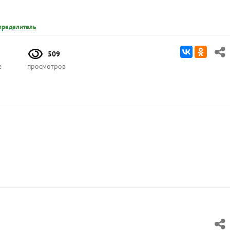
пределитель
509
е
просмотров