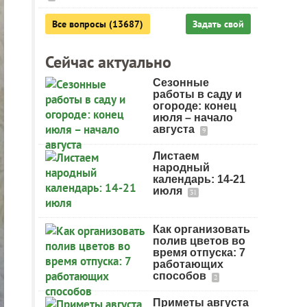
Все вопросы (13687)
Задать свой
Сейчас актуально
Сезонные
работы в саду и
огороде: конец
июля – начало
августа
9
Листаем
народный
календарь: 14-21
июля
31
Как организовать
полив цветов во
время отпуска: 7
работающих
способов
2
Приметы августа