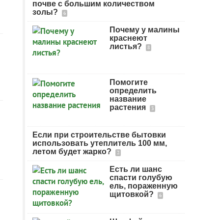
почве с большим количеством
золы?
6
Почему у малины
краснеют
листья?
8
Помогите
определить
название
растения
3
Если при строительстве бытовки
использовать утеплитель 100 мм,
летом будет жарко?
2
Есть ли шанс
спасти голубую
ель, пораженную
щитовкой?
6