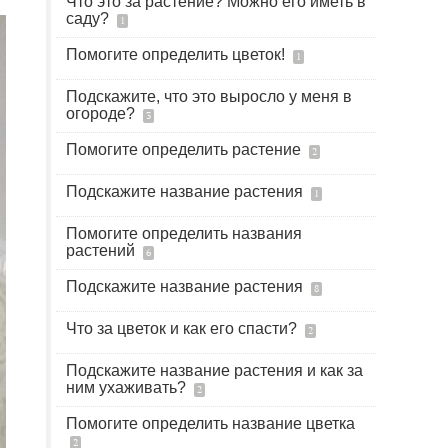
Что это за растение? Можно его иметь в
саду?
1
Помогите определить цветок!
1
Подскажите, что это выросло у меня в
огороде?
3
Помогите определить растение
2
Подскажите название растения
1
Помогите определить названия
растений
6
Подскажите название растения
8
Что за цветок и как его спасти?
2
Подскажите название растения и как за
ним ухаживать?
2
Помогите определить название цветка
2