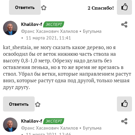
✿
Ответить
2
Спасибо!
Khalilov-f
ЭКСПЕРТ
Франс Хасанович Халилов
Бугульма
11 марта 2021, 11:41
kat_shestaia, не могу сказать какое дерево, но я
освободил бы от веток нижнюю часть ствола на
высоту 0,8-1,0 метр. Обрезку надо делать без
оставления пенька, но в то же время не врезаясь в
ствол. Убрал бы ветки, которые направлением растут
вниз, которые растут одна под другой, только мешая
друг другу.
✿
Ответить
Khalilov-f
ЭКСПЕРТ
Франс Хасанович Халилов
Бугульма
11 марта 2021, 12:46