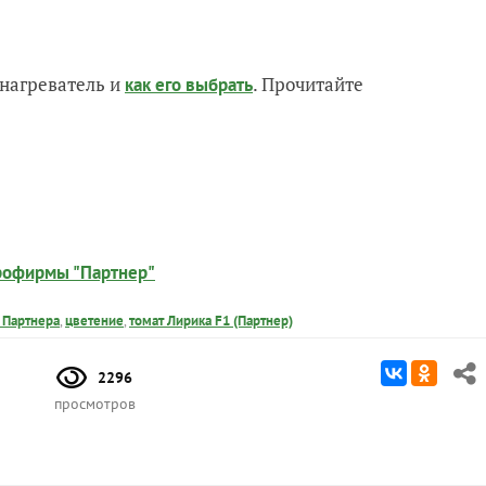
нагреватель и
. Прочитайте
как его выбрать
грофирмы "Партнер"
 Партнера
,
цветение
,
томат Лирика F1 (Партнер)
2296
просмотров