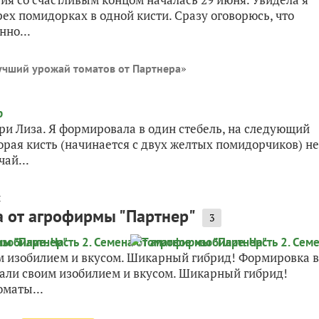
рех помидорках в одной кисти. Сразу оговорюсь, что
нно...
»
учший урожай томатов от Партнера
ри Лиза. Я формировала в один стебель, на следующий
торая кисть (начинается с двух желтых помидорчиков) не
чай...
л
на от агрофирмы "Партнер"
3
м изобилием и вкусом. Шикарный гибрид! Формировка в
вали своим изобилием и вкусом. Шикарный гибрид!
оматы...