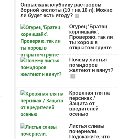
Опрыскала клубнику раствором
борной кислоты (10 г на 10 л). Можно
ли будет есть ягоду?
2
Огурец 'Братец
корнишайк'.
Проверяю, так ли
ты хорош в
открытом грунте
Почему листья
помидоров
желтеют и вянут?
12
Кровяная тля на
персиках /
Защита от
вредителей
осенью
Листья сливы
почернели.
Подскажите, что