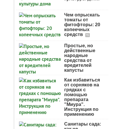
Чем опрыскать
томаты от
фитофторы: 20
копеечных
средств
95
Простые, но
действенные
народные
средства от
вредителей
капусты
Как избавиться
от сорняков на
грядках с
помощью
препарата
"Миура".
Инструкция по
применению
Санитары сада:
как не