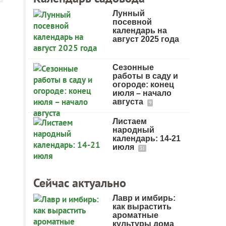
Лунный
посевной
календарь на
август 2025 года
Сезонные
работы в саду и
огороде: конец
июля – начало
августа
9
Листаем
народный
календарь: 14-21
июля
31
Сейчас актуально
Лавр и имбирь:
как вырастить
ароматные
культуры дома