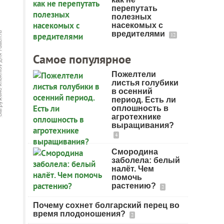
перепутать
полезных
насекомых с
вредителями
12
Самое популярное
Пожелтели
листья голубики
в осенний
период. Есть ли
оплошность в
агротехнике
выращивания?
4
Смородина
заболела: белый
налёт. Чем
помочь
растению?
2
Почему сохнет болгарский перец во
время плодоношения?
2