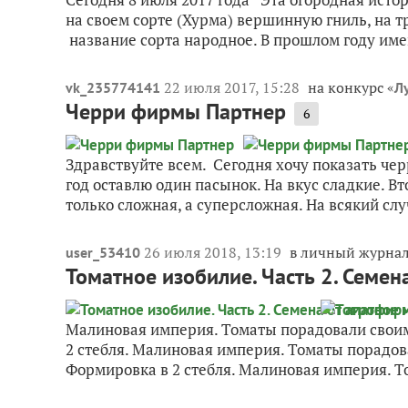
на своем сорте (Хурма) вершинную гниль, на т
название сорта народное. В прошлом году име
22 июля 2017, 15:28
на конкурс «
vk_235774141
Л
Черри фирмы Партнер
6
Здравствуйте всем. Сегодня хочу показать чер
год оставлю один пасынок. На вкус сладкие. В
только сложная, а суперсложная. На всякий слу
26 июля 2018, 13:19
в личный журна
user_53410
Томатное изобилие. Часть 2. Семе
Малиновая империя. Томаты порадовали свои
2 стебля. Малиновая империя. Томаты порадо
Формировка в 2 стебля. Малиновая империя. Т