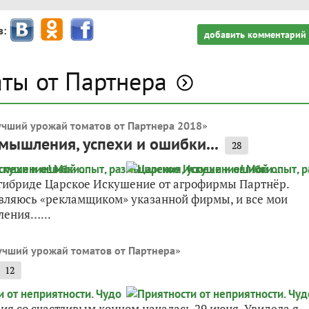
з:
добавить комментарий
аты от Партнера
»
учший урожай томатов от Партнера 2018
мышления, успехи и ошибки...
28
о гибриде Царское Искушение от агрофирмы Партнёр.
 являюсь «рекламщиком» указанной фирмы, и все мои
ления…...
»
учший урожай томатов от Партнера
12
ия со счастливым концом началась 29 июня. Увидела я