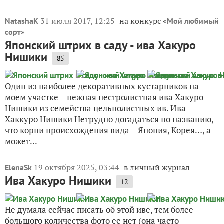
31 июля 2017, 12:25
на конкурс «
NatashaK
Мой любимый
»
сорт
Японский штрих в саду - ива Хакуро
Нишики
85
Один из наиболее декоративных кустарников на
моем участке – нежная пестролистная ива Хакуро
Нишики из семейства цельнолистных ив. Ива
Хаккуро Нишики Нетрудно догадаться по названию,
что корни происхождения вида – Япония, Корея…, а
может...
19 октября 2025, 03:44
в личный журнал
ElenaSk
Ива Хакуро Нишики
12
Не думала сейчас писать об этой иве, тем более
большого количества фото ее нет (она часто