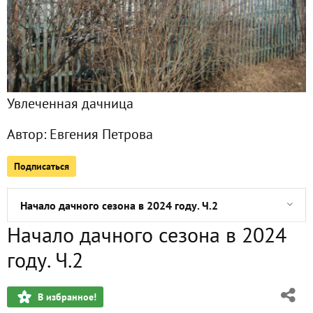
Подписчики
6
Все публикации
27
Сейчас обсуждают
Увлеченная дачница
Автор:
Евгения Петрова
Преображение участка. Часть 1
Подписаться
Начало дачного сезона в 2024 году, ч.3
Начало дачного сезона в 2024 году. Ч.2
Начало дачного сезона в 2024
Начало дачного сезона в 2024 году, ч.1
году. Ч.2
Елочка с дачи в гости к нам пришла
В избранное!
Нежданная гостья и переезд. Часть 2