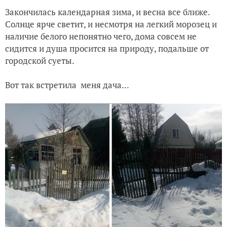
Закончилась календарная зима, и весна все ближе.
Нежданная гостья и переезд. Часть 1
Солнце ярче светит, и несмотря на легкий морозец и
наличие белого непонятно чего, дома совсем не
Зима на даче 2023 и подведение итогов
сидится и душа просится на природу, подальше от
городской суеты.
Мечта, надежда и реальность. Часть 2
Вот так встретила меня дача...
Мечта, надежда и реальность. Часть 1
Жажда жизни растений