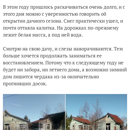
В этом году пришлось раскачиваться очень долго, и с
Нежданная гостья и переезд. Часть 2
этого дня можно с уверенностью говорить об
открытии дачного сезона. Снег практически ушел, и
Нежданная гостья и переезд. Часть 1
почти оттаяла калитка. На дорожках по-прежнему
лежит белая масса, а под ней вода.
Зима на даче 2023 и подведение итогов
Смотрю на свою дачу, и слезы наворачиваются. Тем
Мечта, надежда и реальность. Часть 2
больше хочется продолжать заниматься ее
восстановлением. Потому что к следующему году не
будет ни забора, ни летнего дома, а возможно зимний
Мечта, надежда и реальность. Часть 1
дом лишится чердака из-за окончательно
прогнивших досок.
Жажда жизни растений