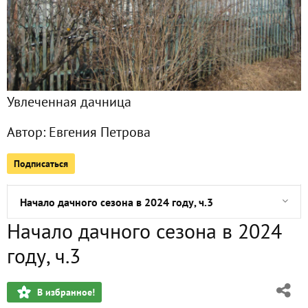
Главная
Подписчики
6
Все публикации
27
Увлеченная дачница
Сейчас обсуждают
Автор:
Евгения Петрова
Подписаться
Преображение участка. Часть 1
Начало дачного сезона в 2024 году, ч.3
Начало дачного сезона в 2024
Начало дачного сезона в 2024 году. Ч.2
году, ч.3
Начало дачного сезона в 2024 году, ч.1
В избранное!
Елочка с дачи в гости к нам пришла