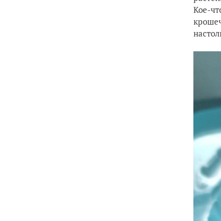
Кое-чт
крошеч
настол