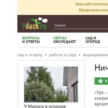
Наш сайт использ
Продолжая испо
ВОПРОСЫ
СЕЙЧАС
САД И
И ОТВЕТЫ
ОБСУЖДАЮТ
ОГОРОД
сад и огород
работы в саду
выращивани
Нич
В
«Ура, 
каждый
вредит
У Маруси в огороде