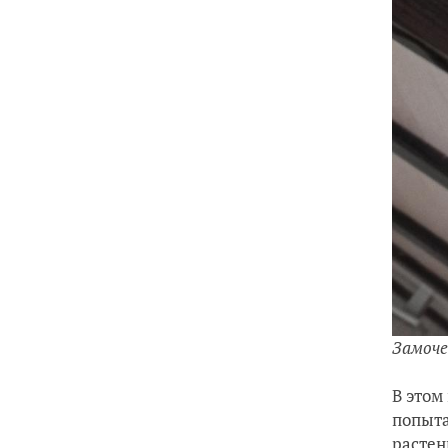
Замоче
В этом
попыта
растен