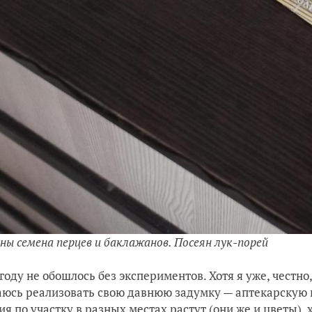
ны семена перцев и баклажанов. Посеян лук-порей
 году не обошлось без экспериментов. Хотя я уже, честно
юсь реализовать свою давнюю задумку — аптекарскую 
ия по участку в разных местах растут (они же и цветы),