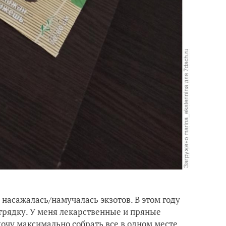
, насажалась/намучалась экзотов. В этом году
грядку. У меня лекарственные и пряные
 хочу максимально собрать все в одном месте.