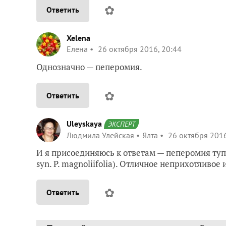
✿
Ответить
Xelena
Елена
26 октября 2016, 20:44
Однозначно — пеперомия.
✿
Ответить
Uleyskaya
ЭКСПЕРТ
Людмила Улейская
Ялта
26 октября 2016
И я присоединяюсь к ответам — пеперомия тупо
syn. P. magnoliifolia). Отличное неприхотливое
✿
Ответить