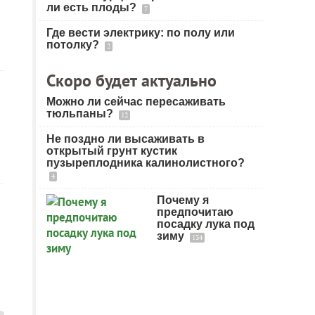
ли есть плоды?
7
Где вести электрику: по полу или
потолку?
2
Скоро будет актуально
Можно ли сейчас пересаживать
тюльпаны?
12
Не поздно ли высаживать в
открытый грунт кустик
пузыреплодника калинолистного?
4
Почему я
предпочитаю
посадку лука под
зиму
134