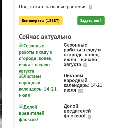
Подскажите название растения
1
Все вопросы (13687)
Задать свой
Сейчас актуально
Сезонные
работы в саду и
огороде: конец
июля – начало
августа
9
Листаем
народный
календарь: 14-21
июля
31
Долой
вредителей
флоксов!
1