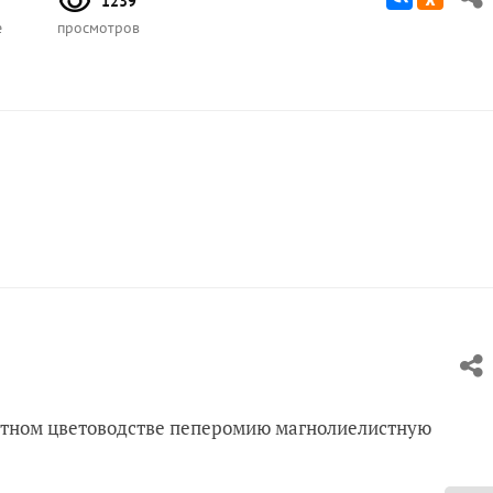
1239
е
просмотров
атном цветоводстве пеперомию магнолиелистную