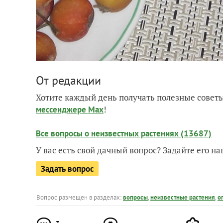
От редакции
Хотите каждый день получать полезные советы
!
мессенджере Max
Все вопросы о неизвестных растениях (13687)
У вас есть свой дачный вопрос? Задайте его 
Задать вопрос
Вопрос размещен в разделах:
вопросы
,
неизвестные растения
,
о