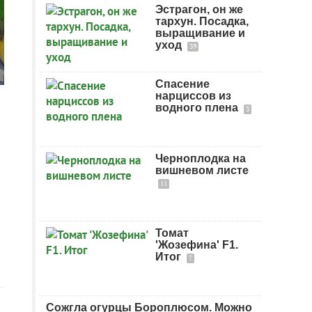
Эстрагон, он же
тархун. Посадка,
выращивание и
уход
39
Спасение
нарциссов из
водного плена
3
Черноплодка на
вишневом листе
11
Томат
'Жозефина' F1.
Итог
7
Сожгла огурцы Бороплюсом. Можно