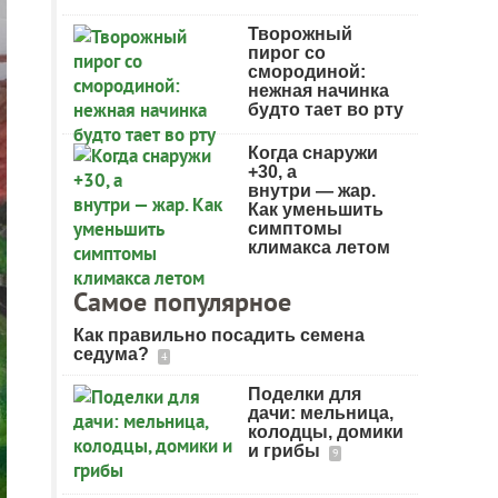
Творожный
пирог со
смородиной:
нежная начинка
будто тает во рту
Когда снаружи
+30, а
внутри — жар.
Как уменьшить
симптомы
климакса летом
Самое популярное
Как правильно посадить семена
седума?
4
Поделки для
дачи: мельница,
колодцы, домики
и грибы
9