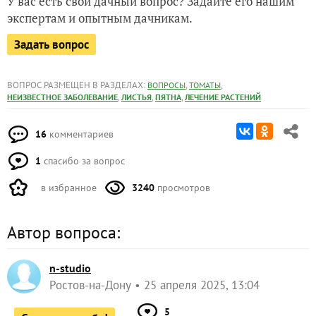
У вас есть свой дачный вопрос? Задайте его нашим
экспертам и опытным дачникам.
Задать вопрос
ВОПРОС РАЗМЕЩЕН В РАЗДЕЛАХ:
,
,
ВОПРОСЫ
ТОМАТЫ
,
,
,
НЕИЗВЕСТНОЕ ЗАБОЛЕВАНИЕ
ЛИСТЬЯ
ПЯТНА
ЛЕЧЕНИЕ РАСТЕНИЙ
16
комментариев
1
спасибо за вопрос
в избранное
3240
просмотров
Автор вопроса:
n-studio
Ростов-на-Дону
25 апреля 2025, 13:04
5