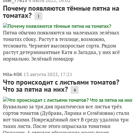
4 июля 2022, 16:02
user_77615
Почему появляются тёмные пятна на
томатах?
1
Пятна обычно появляются на маленьких зелёных
томатах сбоку. Растут в теплице, возможно,
тесновато. Чернеют высокорослые сорта. Рядом
растут детерминантные Катя и Загадка, у них всё
нормально. Зелёный помидор
13 августа 2022, 17:21
Mila-NSK
Что происходит с листьями томатов?
Что за пятна на них?
4
Буквально за три дня практически все листья трёх
сортов томатов (Дубрава, Лирика и Семёновна) стали
вот такими. Повреждённый лист В среду удалила три
таких листа. После этого опрыскала томатики
Орданом. А сегодня обнаружила массу таких...