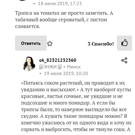
18 июля 2019, 17:23
Трипса на томатах не просто заметить. А
табачный вообще сероватый, с листом
сливается.
✿
Ответить
3
Спасибо!
ok_82321232360
இЭНЖИ இ
Минск
19 июля 2019, 10:20
«Питаясь соком растений, он приводит к их
увяданию и высыхают.» А тут наоборот кусты
красивые, листья сочные, не увядшие и не
подсохшие и много помидор. А если бы
трипсы были, то наверное выглядело бы все
скудно. А кушать такие помидоры можно? Я
конечно ужасаюсь от их одного вида и хочу их
сорвать и выбросить, чтобы не тянули соки. А