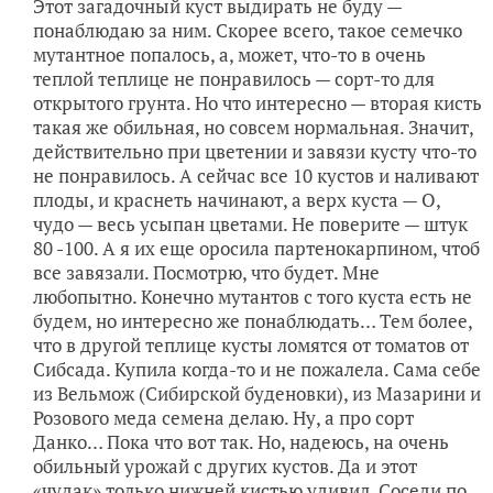
Этот загадочный куст выдирать не буду —
понаблюдаю за ним. Скорее всего, такое семечко
мутантное попалось, а, может, что-то в очень
теплой теплице не понравилось — сорт-то для
открытого грунта. Но что интересно — вторая кисть
такая же обильная, но совсем нормальная. Значит,
действительно при цветении и завязи кусту что-то
не понравилось. А сейчас все 10 кустов и наливают
плоды, и краснеть начинают, а верх куста — О,
чудо — весь усыпан цветами. Не поверите — штук
80 -100. А я их еще оросила партенокарпином, чтоб
все завязали. Посмотрю, что будет. Мне
любопытно. Конечно мутантов с того куста есть не
будем, но интересно же понаблюдать… Тем более,
что в другой теплице кусты ломятся от томатов от
Сибсада. Купила когда-то и не пожалела. Сама себе
из Вельмож (Сибирской буденовки), из Мазарини и
Розового меда семена делаю. Ну, а про сорт
Данко… Пока что вот так. Но, надеюсь, на очень
обильный урожай с других кустов. Да и этот
«чудак» только нижней кистью удивил. Соседи по