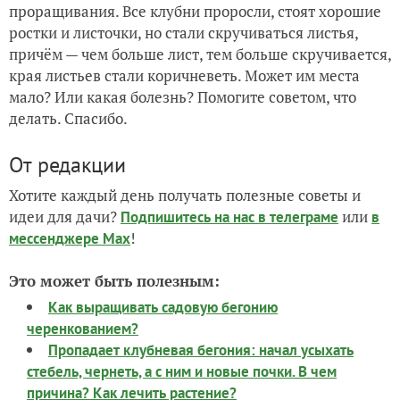
проращивания. Все клубни проросли, стоят хорошие
ростки и листочки, но стали скручиваться листья,
причём — чем больше лист, тем больше скручивается,
края листьев стали коричневеть. Может им места
мало? Или какая болезнь? Помогите советом, что
делать. Спасибо.
От редакции
Хотите каждый день получать полезные советы и
идеи для дачи?
или
Подпишитесь на нас
в телеграме
в
!
мессенджере Max
Это может быть полезным:
Как выращивать садовую бегонию
черенкованием?
Пропадает клубневая бегония: начал усыхать
стебель, чернеть, а с ним и новые почки. В чем
причина? Как лечить растение?