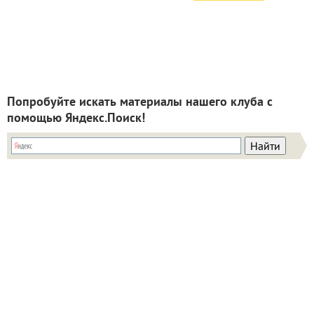
Попробуйте искать материалы нашего клуба с
помощью Яндекс.Поиск!
ИНН: 9715003782 КПП: 771501001 ОГРН:
5147746293448
Email:
info@7dach.ru
Тел: +7 (916) 710-7449 (семена не продаем!)
Главная страница