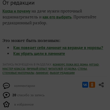
От редакции
на даче нужен проточный
Когда и почему
воднонагреватель и
. Прочитайте
как его выбрать
редакционный разбор.
Это может быть полезным:
Как поведет себя ламинат на веранде в морозы?
Как убрать щели в ламинате
ЗАПИСЬ РАЗМЕЩЕНА В РАЗДЕЛАХ:
,
,
КОНКУРС ПОКА ВСЕ ДОМА
HITSAD
,
,
,
,
МАСТЕР-КЛАССЫ
ЛИЧНЫЙ ОПЫТ ЧИТАТЕЛЕЙ
ОТДЕЛКА
СТЕНЫ
,
,
СТЕНОВЫЕ МАТЕРИАЛЫ
ЛАМИНАТ
ВЫБОР РЕДАКЦИИ
комментарии
20
спасибо за запись
в избранное