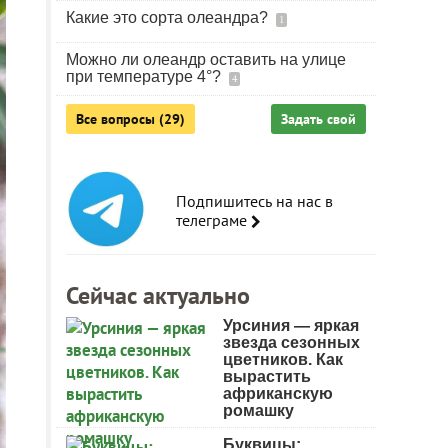
Какие это сорта олеандра?
1
Можно ли олеандр оставить на улице
при температуре 4°?
4
Все вопросы (29)
Задать свой
Подпишитесь на нас в
телеграме
Сейчас актуально
Урсиния — яркая
звезда сезонных
цветников. Как
вырастить
африканскую
ромашку
Буквицы: