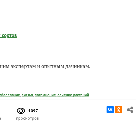
 сортов
нашим экспертам и опытным дачникам.
заболевание
,
листья
,
потемнение
,
лечение растений
1097
е
просмотров