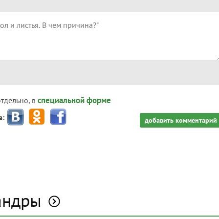
специальной форме
отдельно, в
з:
добавить комментарий
андры