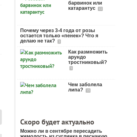
барвинок или
катарантус
12
Почему через 3-4 года от розы
остается только «пенек»? Что я
делаю не так?
3
Как размножить
арундо
тростниковый?
3
Чем заболела
липа?
13
Скоро будет актуально
Можно ли в сентябре пересадить
жимолость из суглинка в песчаную