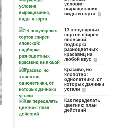
условия
выращивания,
виды и сорта
7
13 популярных
сортов спиреи
японской:
подборка
разноцветных
красавиц на
любой вкус
9
Красиво, но
хлопотно:
однолетники, от
которых дачники
устали
2
Как переделать
цветник: план
действий