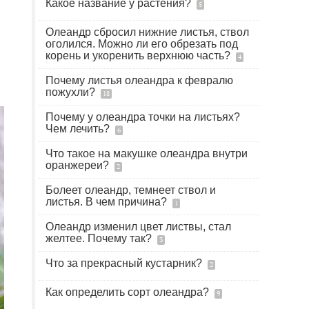
Какое название у растения?
5
Олеандр сбросил нижние листья, ствол
оголился. Можно ли его обрезать под
корень и укоренить верхнюю часть?
4
Почему листья олеандра к февралю
пожухли?
18
Почему у олеандра точки на листьях?
Чем лечить?
6
Что такое на макушке олеандра внутри
оранжереи?
2
Болеет олеандр, темнеет ствол и
листья. В чем причина?
1
Олеандр изменил цвет листвы, стал
желтее. Почему так?
3
Что за прекрасный кустарник?
2
Как определить сорт олеандра?
9