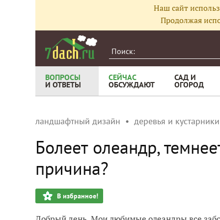
Наш сайт использ
Продолжая испо
ВОПРОСЫ
СЕЙЧАС
САД И
И ОТВЕТЫ
ОБСУЖДАЮТ
ОГОРОД
ландшафтный дизайн
деревья и кустарники
Болеет олеандр, темнеет
причина?
В избранное!
Добрый день. Мои любимые олеандры все забол