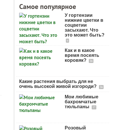
Самое популярное
У гортензии
нижние цветки в
соцветии
засыхают. Что
это может быть?
6
Как и в какое
время посеять
коровяк?
36
Какие растения выбрать для не
очень высокой живой изгороди?
36
Мои любимые
бахромчатые
тюльпаны
17
Розовый