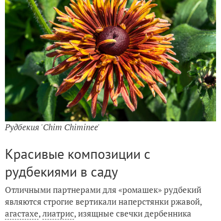
Рудбекия 'Chim Chiminee'
Красивые композиции с
рудбекиями в саду
Отличными партнерами для «ромашек» рудбекий
являются строгие вертикали наперстянки ржавой,
агастахе
,
лиатрис
, изящные свечки дербенника