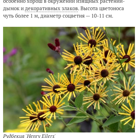
особенно хорош в окружении изящных растений-
дымок и
декоративных злаков
. Высота цветоноса
чуть более 1 м, диаметр соцветия — 10-11 см.
Рудбекия 'Henry Eilers'