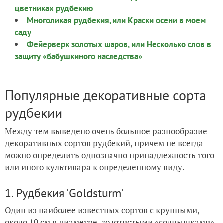
цветниках рудбекию
Многоликая рудбекия, или Краски осени в моем
саду
Фейерверк золотых шаров, или Несколько слов в
защиту «бабушкиного наследства»
Популярные декоративные сорта
рудбекии
Между тем выведено очень большое разнообразие
декоративных сортов рудбекий, причем не всегда
можно определить однозначно принадлежность того
или иного культивара к определенному виду.
1. Рудбекия 'Goldsturm'
Один из наиболее известных сортов с крупными,
около 10 см в диаметре, золотистыми «солнышками»