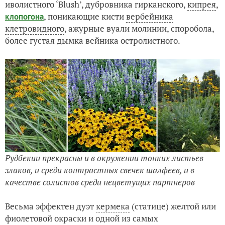
иволистного ‘Blush’, дубровника гирканского,
кипрея
,
, поникающие кисти
вербейника
клопогона
клетровидного
, ажурные вуали молинии, споробола,
более густая дымка вейника остролистного.
Рудбекии прекрасны и в окружении тонких листьев
злаков, и среди контрастных свечек шалфеев, и в
качестве солистов среди нецветущих партнеров
Весьма эффектен дуэт
кермека
(статице) желтой или
фиолетовой окраски и одной из самых