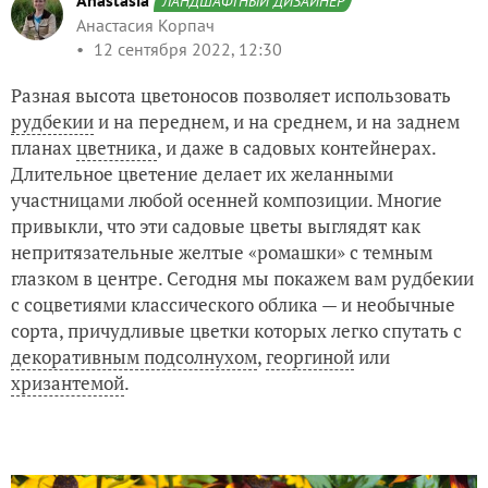
Anastasia
ЛАНДШАФТНЫЙ ДИЗАЙНЕР
Анастасия Корпач
12 сентября 2022, 12:30
Разная высота цветоносов позволяет использовать
рудбекии
и на переднем, и на среднем, и на заднем
планах
цветника
, и даже в садовых контейнерах.
Длительное цветение делает их желанными
участницами любой осенней композиции. Многие
привыкли, что эти садовые цветы выглядят как
непритязательные желтые «ромашки» с темным
глазком в центре. Сегодня мы покажем вам рудбекии
с соцветиями классического облика — и необычные
сорта, причудливые цветки которых легко спутать с
декоративным подсолнухом
,
георгиной
или
хризантемой
.