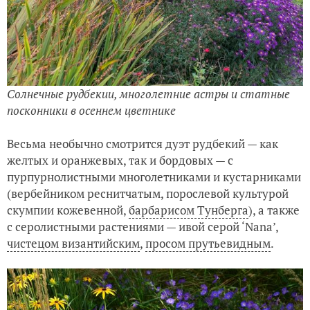
Солнечные рудбекии, многолетние астры и статные
посконники в осеннем цветнике
Весьма необычно смотрится дуэт рудбекий — как
желтых и оранжевых, так и бордовых — с
пурпурнолистными многолетниками и кустарниками
(вербейником реснитчатым, порослевой культурой
скумпии кожевенной,
барбарисом Тунберга
), а также
с серолистными растениями — ивой серой ‘Nana’,
чистецом византийским
,
просом прутьевидным
.