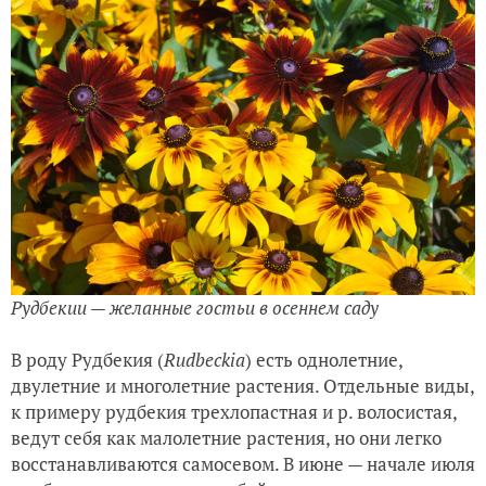
Рудбекии — желанные гостьи в осеннем саду
В роду Рудбекия (
Rudbeckia
) есть однолетние,
двулетние и многолетние растения. Отдельные виды,
к примеру рудбекия трехлопастная и р. волосистая,
ведут себя как малолетние растения, но они легко
восстанавливаются самосевом. В июне — начале июля