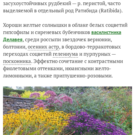
засухоустойчивых рудбекий — р. перистой, часто
выделяемой в отдельный род Ратибида (Ratibida).
Хороши желтые солнышки в облаке белых соцветий
гипсофилы и сиреневых бубенчиков
василистника
, среди россыпи звездочек вернонии,
Делавея
болтонии,
осенних астр
, в бордово-терракотовых
переходах соцветий
гелениума
и пурпурных —
посконника
. Эффектно сочетание с контрастными
фиолетовыми оттенками, нюансными желто-
лимонными, а также приглушенно-розовыми.