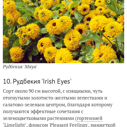
Рудбекия 'Maya'
10. Рудбекия 'Irish Eyes'
Сорт около 90 см высотой, с изящными, чуть
отогнутыми золотисто-желтыми лепестками и
салатово-зеленым центром, благодаря которому
получаются эффектные сочетания с
зеленоцветковыми растениями (
гортензией
‘Limelight’
, флоксом 'Pleasant Feelings',
манжеткой