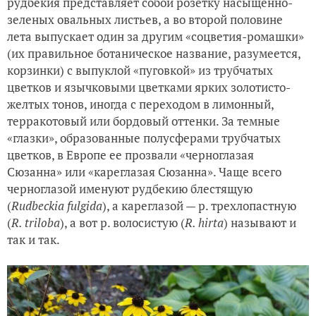
рудбекия представляет собой розетку насыщенно-
зеленых овальных листьев, а во второй половине
лета выпускает один за другим «соцветия-ромашки»
(их правильное ботаническое название, разумеется,
корзинки) с выпуклой «пуговкой» из трубчатых
цветков и язычковыми цветками ярких золотисто-
желтых тонов, иногда с переходом в лимонный,
терракотовый или бордовый оттенки. За темные
«глазки», образованные полусферами трубчатых
цветков, в Европе ее прозвали «черноглазая
Сюзанна» или «кареглазая Сюзанна». Чаще всего
черноглазой именуют рудбекию блестящую
(
Rudbeckia fulgida
), а кареглазой — р. трехлопастную
(
R. triloba
), а вот р. волосистую (
R. hirta
) называют и
так и так.