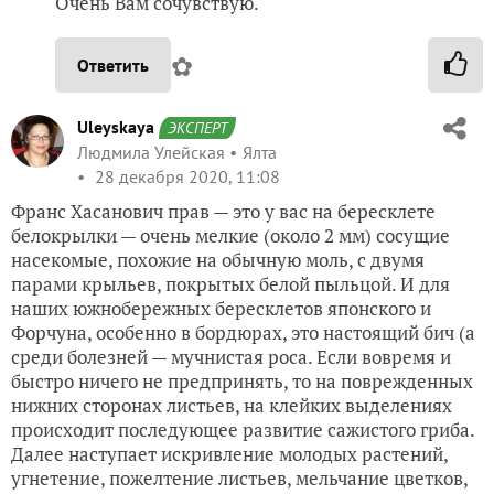
Очень Вам сочувствую.
✿
Ответить
Uleyskaya
ЭКСПЕРТ
Людмила Улейская
Ялта
28 декабря 2020, 11:08
Франс Хасанович прав — это у вас на бересклете
белокрылки — очень мелкие (около 2 мм) сосущие
насекомые, похожие на обычную моль, с двумя
парами крыльев, покрытых белой пыльцой. И для
наших южнобережных бересклетов японского и
Форчуна, особенно в бордюрах, это настоящий бич (а
среди болезней — мучнистая роса. Если вовремя и
быстро ничего не предпринять, то на поврежденных
нижних сторонах листьев, на клейких выделениях
происходит последующее развитие сажистого гриба.
Далее наступает искривление молодых растений,
угнетение, пожелтение листьев, мельчание цветков,