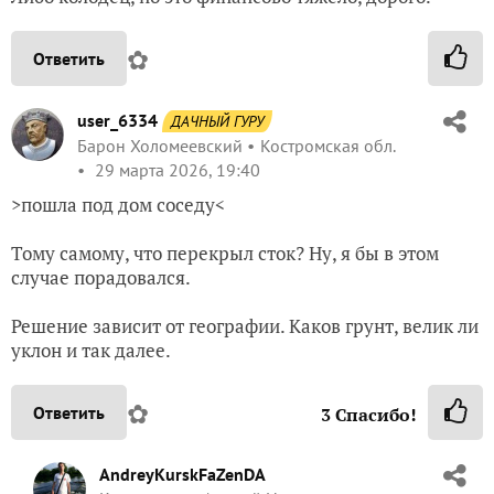
✿
Ответить
user_6334
ДАЧНЫЙ ГУРУ
Барон Холомеевский
Костромская обл.
29 марта 2026, 19:40
>пошла под дом соседу<
Тому самому, что перекрыл сток? Ну, я бы в этом
случае порадовался.
Решение зависит от географии. Каков грунт, велик ли
уклон и так далее.
✿
Ответить
3
Спасибо!
AndreyKurskFaZenDA