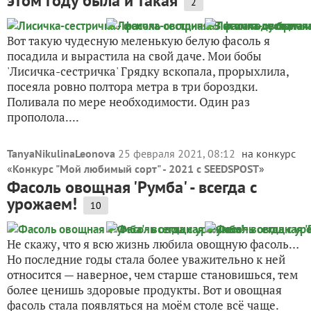
этом году была и такая
2
Вот такую чудесную меленькую белую фасоль я
посадила и вырастила на свой даче. Мои бобы
'Лисичка-сестричка' Грядку вскопала, прорыхлила,
посеяла ровно полтора метра в три бороздки.
Поливала по мере необходимости. Один раз
прополола....
TanyaNikulinaLeonova
25 февраля 2021, 08:12
на конкурс
«
Конкурс "Мой любимый сорт" - 2021 с SEEDSPOST
»
Фасоль овощная 'Румба' - всегда с
урожаем!
10
Не скажу, что я всю жизнь любила овощную фасоль…
Но последние годы стала более уважительно к ней
относится — наверное, чем старше становишься, тем
более ценишь здоровые продукты. Вот и овощная
фасоль стала появляться на моём столе всё чаще.