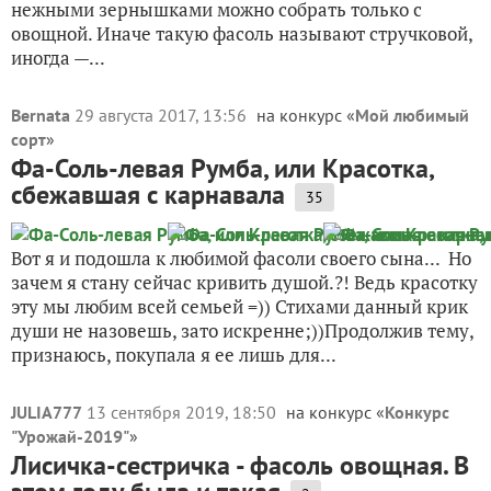
нежными зернышками можно собрать только с
овощной. Иначе такую фасоль называют стручковой,
иногда —...
Bernata
29 августа 2017, 13:56
на конкурс «
Мой любимый
сорт
»
Фа-Соль-левая Румба, или Красотка,
сбежавшая с карнавала
35
Вот я и подошла к любимой фасоли своего сына... Но
зачем я стану сейчас кривить душой.?! Ведь красотку
эту мы любим всей семьей =)) Стихами данный крик
души не назовешь, зато искренне;))Продолжив тему,
признаюсь, покупала я ее лишь для...
JULIA777
13 сентября 2019, 18:50
на конкурс «
Конкурс
"Урожай-2019"
»
Лисичка-сестричка - фасоль овощная. В