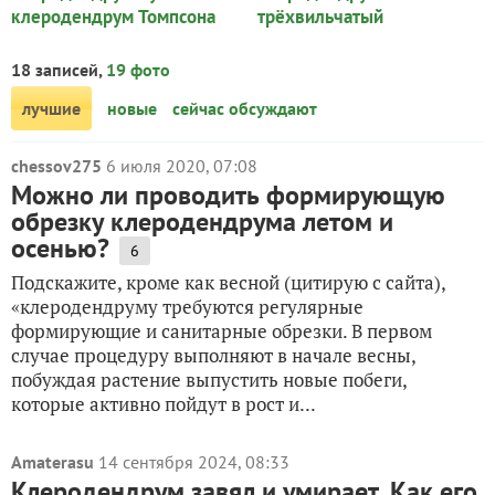
клеродендрум Томпсона
трёхвильчатый
18 записей,
19 фото
лучшие
новые
сейчас обсуждают
chessov275
6 июля 2020, 07:08
Можно ли проводить формирующую
обрезку клеродендрума летом и
осенью?
6
Подскажите, кроме как весной (цитирую с сайта),
«клеродендруму требуются регулярные
формирующие и санитарные обрезки. В первом
случае процедуру выполняют в начале весны,
побуждая растение выпустить новые побеги,
которые активно пойдут в рост и...
Amaterasu
14 сентября 2024, 08:33
Клеродендрум завял и умирает. Как его