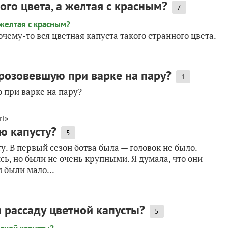
ого цвета, а желтая с красным?
7
ему-то вся цветная капуста такого странного цвета.
орозовевшую при варке на пару?
1
 при варке на пару?
т!
»
ю капусту?
5
у. В первый сезон ботва была — головок не было.
ь, но были не очень крупными. Я думала, что они
м были мало...
 рассаду цветной капусты?
5