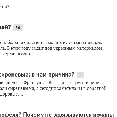
стой?
зей?
36
стой: большие растения, мощные листья и никаких
вела. В этом году сидит под укрывным материалом
, кормила один...
 сиреневые: в чем причина?
3
 капусты 'Франсуаза'. Высадила в грунт и через 2
тали сиреневыми, а сегодня заметила и на обратной
доровые,...
тофеля? Почему не завязываются кочаны