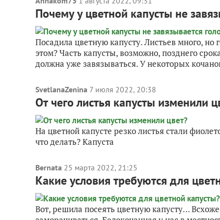
Annakom73
1 августа 2022, 09:31
Почему у цветной капусты не завяз
Посадила цветную капусту. Листьев много, но г
этом? Часть капусты, возможно, позднего срок
должна уже завязываться. У некоторых кочанов
SvetlanaZenina
7 июля 2022, 20:38
От чего листья капусты изменили ц
На цветной капусте резко листья стали фиолет
что делать? Капуста
Bernata
25 марта 2022, 21:25
Какие условия требуются для цвет
Вот, решила посеять цветную капусту… Всхожес
заморачиваться. Белокочанная у нас в местност