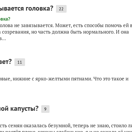
ывается головка?
22
олова не завязывается. Может, есть способы помочь ей 
а созревания, но часть должна быть нормального. И она
...
вет?
11
овые, нижние с ярко-желтыми пятнами. Что это такое и
ной капусты?
9
ть семян оказалась безумной, теперь не знаю, стоило л
и растёт плохо, кочаны слабенькие, я и не сажала её уж