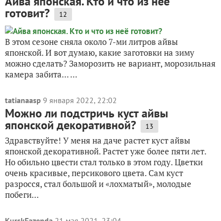
Айва японская. Кто и что из неё
готовит?
12
В этом сезоне сняла около 7-ми литров айвы
японской. И вот думаю, какие заготовки на зиму
можно сделать? Заморозить не вариант, морозильная
камера забита... ...
tatianaasp
9 января 2022, 22:02
Можно ли подстричь куст айвы
японской декоративной?
13
Здравствуйте! У меня на даче растет куст айвы
японской декоративной. Растет уже более пяти лет.
Но обильно цвести стал только в этом году. Цветки
очень красивые, персикового цвета. Сам куст
разросся, стал большой и «лохматый», молодые
побеги...
KurskFazenda
21 мая 2021, 23:04