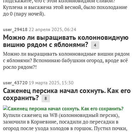
Подскажите, что с этой колонновидной сливой?
Куплена и высажена этой весной, было похолодание
до 0 (пару ночей).
user_29418
22 апреля 2025, 06:24
Можно ли выращивать колонновидную
вишню рядом с яблонями?
4
Можно ли выращивать колонновидные вишни рядом
с яблонями? Вспоминаю бабушкин огород, вроде всё
росло рядом?!
user_43720
19 марта 2025, 15:30
Саженец персика начал сохнуть. Как его
сохранить?
8
Купили саженец на WB (колонновидный персик),
замочили в Корневине, посадили до пересадки в
огород после ухода холодов в горшок. Пустил почки,