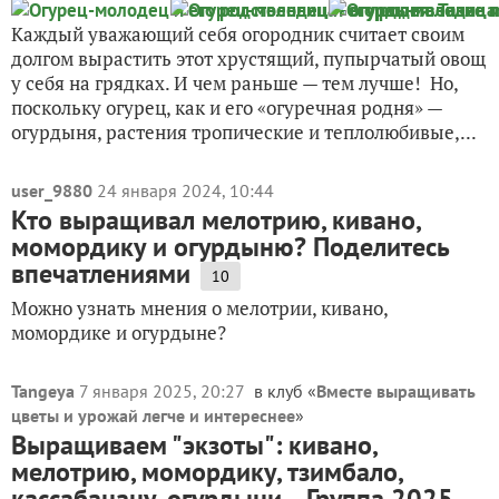
Каждый уважающий себя огородник считает своим
долгом вырастить этот хрустящий, пупырчатый овощ
у себя на грядках. И чем раньше — тем лучше! Но,
поскольку огурец, как и его «огуречная родня» —
огурдыня, растения тропические и теплолюбивые,...
user_9880
24 января 2024, 10:44
Кто выращивал мелотрию, кивано,
момордику и огурдыню? Поделитесь
впечатлениями
10
Можно узнать мнения о мелотрии, кивано,
момордике и огурдыне?
Tangeya
7 января 2025, 20:27
в клуб «
Вместе выращивать
цветы и урожай легче и интереснее
»
Выращиваем "экзоты": кивано,
мелотрию, момордику, тзимбало,
кассабанану, огурдыни... Группа 2025