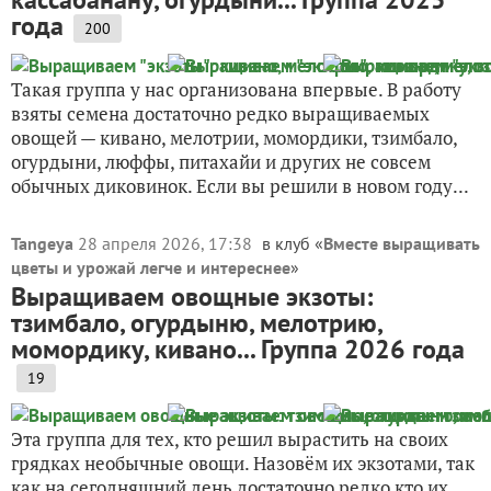
года
200
Такая группа у нас организована впервые. В работу
взяты семена достаточно редко выращиваемых
овощей — кивано, мелотрии, момордики, тзимбало,
огурдыни, люффы, питахайи и других не совсем
обычных диковинок. Если вы решили в новом году...
Tangeya
28 апреля 2026, 17:38
в клуб «
Вместе выращивать
цветы и урожай легче и интереснее
»
Выращиваем овощные экзоты:
тзимбало, огурдыню, мелотрию,
момордику, кивано... Группа 2026 года
19
Эта группа для тех, кто решил вырастить на своих
грядках необычные овощи. Назовём их экзотами, так
как на сегодняшний день достаточно редко кто их