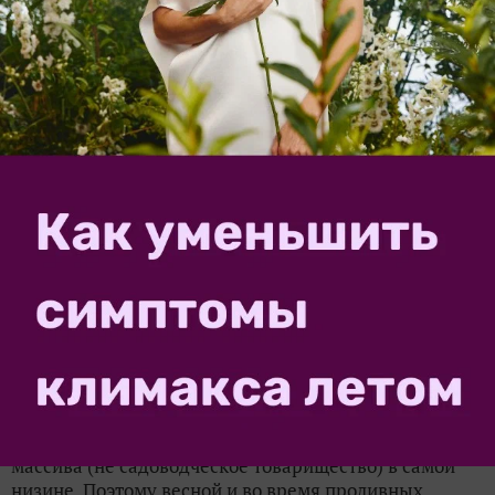
10 растений для заболоченных низин
23
Получив в наследство дачу на влажном участке, да
еще и в низине, вы вначале будете в шоке. Осваивать
«болото» придется в резиновых сапогах, особенно
весной, когда такие участки заливаются водой. Ваши
первые попытки сразу посадить деревья,...
ab52l
12 октября 2018, 09:06
Топит участок. Соседи копать канаву
для стока воды не разрешают. Есть ли
какие-то нормативы или законы,
позволяющие прокопать дренажную
канаву вдоль участков соседей?
1
Здравствуйте. У нас участок на территории дачного
массива (не садоводческое товарищество) в самой
низине. Поэтому весной и во время проливных