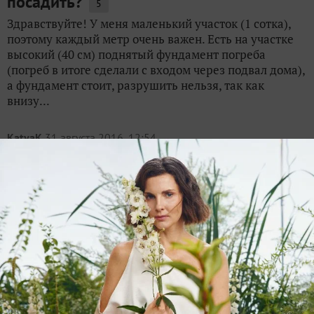
посадить?
5
Здравствуйте! У меня маленький участок (1 сотка),
поэтому каждый метр очень важен. Есть на участке
высокий (40 см) поднятый фундамент погреба
(погреб в итоге сделали с входом через подвал дома),
а фундамент стоит, разрушить нельзя, так как
внизу...
KatyaK
31 августа 2016, 12:54
Что посадить на месте клевера в низине
участка?
15
Добрый день, уважаемые дачники! У меня на
огороде имеется два островка невозделанной земли.
Сегодня я бы хотела поспрашивать об одном из них.
Участок в конце огорода, в низине, через 2-3 метра
природный прудик. Не сажалось там лет 15 ничего....
Uleyskaya
27 февраля 2017, 02:28