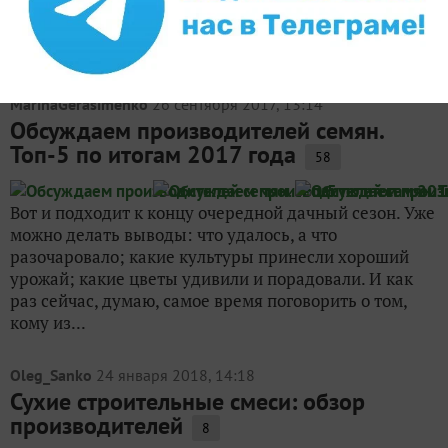
оказалась урожайность. Соответствуют ли они
обещанным параметрам — высота растений, сроки
цветения и...
MarinaGerasimenko
26 сентября 2017, 13:14
Обсуждаем производителей семян.
Топ-5 по итогам 2017 года
58
Вот и подходит к концу очередной дачный сезон. Уже
можно делать выводы: что удалось, а что
разочаровало; какие культуры принесли хороший
урожай; какие цветы удивили и порадовали. И как
раз сейчас, думаю, самое время поговорить о том,
кому из...
Oleg_Sanko
24 января 2018, 14:18
Сухие строительные смеси: обзор
производителей
8