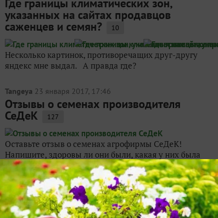
Где границы климатических зон,
указанных на сайтах продавцов
саженцев и семян?
10
Несколько картинок, противоречащих друг-другу
яндекс мне выдал. А правда где?
Tangeya
23 января 2017, 17:46
Отзывы о семенах производителя
СеДеК
127
Оставьте отзыв о семенах агрофирмы СеДеК!
Напишите, здоровы ли они были, какая у них была
всхожесть, какова оказалась урожайность.
Соответствуют ли они обещанным параметрам —
высота растений, сроки цветения и созревания,
форма и цвет цветов,...