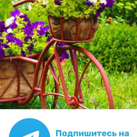
Tangeya
23 января 2017, 17:45
Отзывы о семенах производителя
Биотехника
42
Оставьте отзыв о семенах агрофирмы Биотехника!
Напишите, здоровы ли они были, какая у них была
всхожесть, какова оказалась урожайность.
Соответствуют ли они обещанным параметрам —
высота растений, сроки цветения и созревания,
форма и цвет...
Tangeya
9 февраля 2017, 23:39
Отзывы о семенах производителя
Манул
6
Оставьте отзыв о семенах селекционно-
семеноводческой фирмы Манул! Напишите, здоровы
ли они были, какая у них была всхожесть, какова