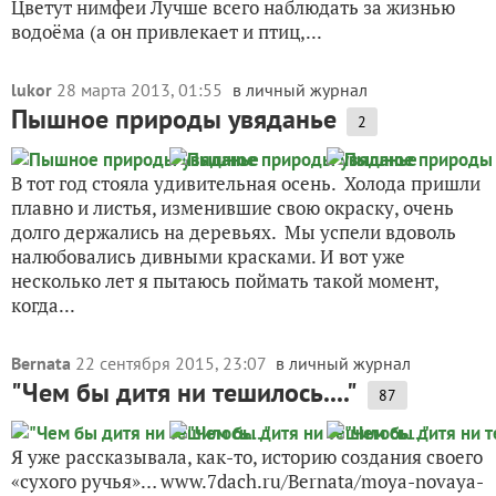
Цветут нимфеи Лучше всего наблюдать за жизнью
водоёма (а он привлекает и птиц,...
lukor
28 марта 2013, 01:55
в личный журнал
Пышное природы увяданье
2
В тот год стояла удивительная осень. Холода пришли
плавно и листья, изменившие свою окраску, очень
долго держались на деревьях. Мы успели вдоволь
налюбовались дивными красками. И вот уже
несколько лет я пытаюсь поймать такой момент,
когда...
Bernata
22 сентября 2015, 23:07
в личный журнал
"Чем бы дитя ни тешилось...."
87
Я уже рассказывала, как-то, историю создания своего
«сухого ручья»… www.7dach.ru/Bernata/moya-novaya-