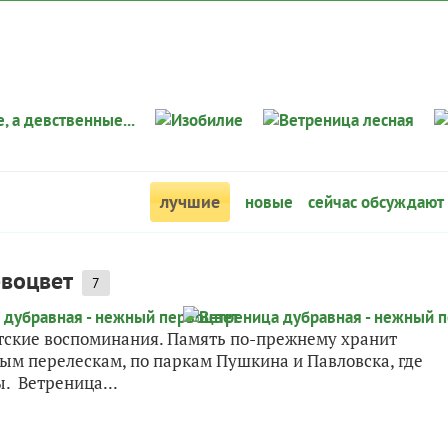
лучшие
новые
сейчас обсуждают
рвоцвет
7
етские воспоминания. Память по-прежнему хранит
ым перелескам, по паркам Пушкина и Павловска, где
. Ветреница...