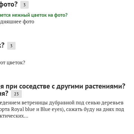
 фото?
3
одняшнее фото
к?
3
тот цветок?
я при соседстве с другими растениями?
ия?
23
ведением ветреницы дубравной под сенью деревьев
та Royal blue и Blue eyes), сажать буду на днях под
тических...