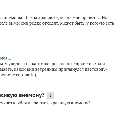
ок анемоны. Цветы красивые, очень мне нравятся. Но
осле зимы они редко отходят. Может быть, у кого-то ест
ом, я увидела на картинке роскошные яркие цветы и
умаете, какой вид ветреницы приглянулся цветоводу-
emone coronaria)....
расивую анемону?
6
 сухого клубня вырастить красивую анемону?