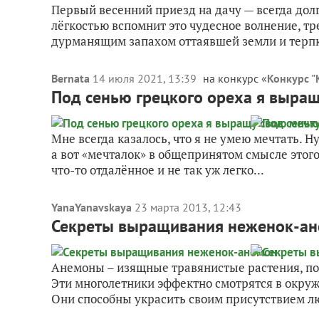
Первый весенний приезд на дачу — всегда до
лёгкостью вспомнит это чудесное волнение, т
дурманящим запахом оттаявшей земли и терпк
Bernata
14 июля 2021, 13:39
на конкурс «
Конкурс "
Под сенью грецкого ореха я выращу
Мне всегда казалось, что я не умею мечтать. Ну
а вот «мечталок» в общепринятом смысле этого
что-то отдалённое и не так уж легко...
YanaYanavskaya
23 марта 2013, 12:43
Секреты выращивания неженок-а
Анемоны – изящные травянистые растения, по
Эти многолетники эффектно смотрятся в окруж
Они способны украсить своим присутствием лю