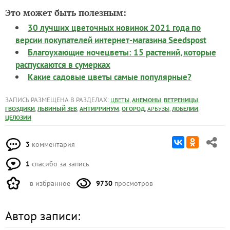
Это может быть полезным:
30 лучших цветочных новинок 2021 года по
версии покупателей интернет-магазина Seedspost
Благоухающие ночецветы: 15 растений, которые
распускаются в сумерках
Какие садовые цветы самые популярные?
ЗАПИСЬ РАЗМЕЩЕНА В РАЗДЕЛАХ:
,
,
,
ЦВЕТЫ
АНЕМОНЫ
ВЕТРЕНИЦЫ
,
,
,
,
,
,
ГВОЗДИКИ
ЛЬВИНЫЙ ЗЕВ
АНТИРРИНУМ
ОГОРОД
АРБУЗЫ
ЛОБЕЛИИ
ЦЕЛОЗИИ
3
комментария
1
спасибо за запись
в избранное
9730
просмотров
Автор записи: