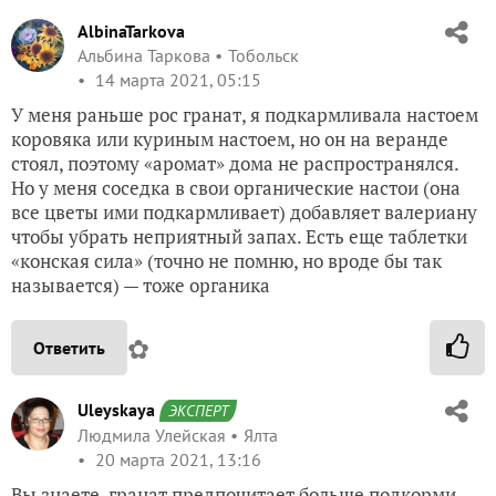
AlbinaTarkova
Альбина Таркова
Тобольск
14 марта 2021, 05:15
У меня раньше рос гранат, я подкармливала настоем
коровяка или куриным настоем, но он на веранде
стоял, поэтому «аромат» дома не распространялся.
Но у меня соседка в свои органические настои (она
все цветы ими подкармливает) добавляет валериану
чтобы убрать неприятный запах. Есть еще таблетки
«конская сила» (точно не помню, но вроде бы так
называется) — тоже органика
✿
Ответить
Uleyskaya
ЭКСПЕРТ
Людмила Улейская
Ялта
20 марта 2021, 13:16
Вы знаете, гранат предпочитает больше подкорми