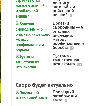
листья у
астильбы и
войлочной
вишни?
9
Болезни
смородины — 6
опасных
инфекций,
методы
профилактики и
борьбы
12
Эустома -
таинственная
незнакомка
124
Скоро будет актуально
Последний
октябрьский
закат
3