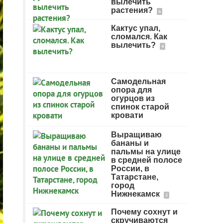
вылечить
растения?
6
Кактус упал,
сломался. Как
вылечить?
4
Самодельная
опора для
огурцов из
спинок старой
кровати
Выращиваю
бананы и
пальмы на улице
в средней полосе
России, в
Татарстане,
город
Нижнекамск
5
Почему сохнут и
скручиваются