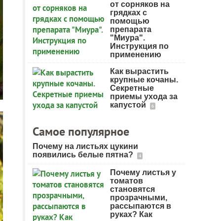
от сорняков на
грядках с
помощью
препарата
"Миура".
Инструкция по
применению
Как вырастить
крупные кочаны.
Секретные
приемы ухода за
капустой
6
Самое популярное
Почему на листьях цукини
появились белые пятна?
4
Почему листья у
томатов
становятся
прозрачными,
рассыпаются в
руках? Как