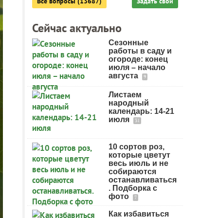
Все вопросы (13687)
Задать свой
Сейчас актуально
Сезонные
работы в саду и
огороде: конец
июля – начало
августа
9
Листаем
народный
календарь: 14-21
июля
31
10 сортов роз,
которые цветут
весь июль и не
собираются
останавливаться
. Подборка с
фото
7
Как избавиться