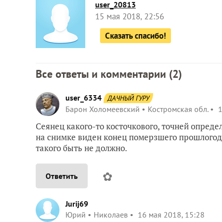
user_20813
15 мая 2018, 22:56
Сказать спасибо!
Все ответы и комментарии (
2
)
user_6334
ДАЧНЫЙ ГУРУ
Барон Холомеевский
Костромская обл.
1
Сеянец какого-то косточкового, точней опреде
на снимке виден конец померзшего прошлогодн
такого быть не должно.
✿
Ответить
Jurij69
Юрий
Николаев
16 мая 2018, 15:28