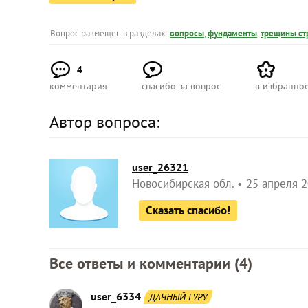
Вопрос размещен в разделах:
вопросы
,
фундаменты
,
трещины ст
4
комментария
спасибо за вопрос
в избранно
Автор вопроса:
user_26321
Новосибирская обл.
25 апреля 2
Сказать спасибо!
Все ответы и комментарии (
4
)
user_6334
ДАЧНЫЙ ГУРУ