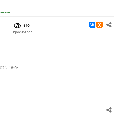
роений
640
е
просмотров
026, 18:04