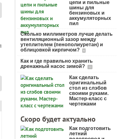
цепи и пильные
шины для
бензиновых и
аккумуляторных
пил
Сколько миллиметров лучше делать
вентиляционный зазор между
л
утеплителем (пенополиуретан) и
облицовкой кирпичом?
6
Как и где правильно хранить
дренажный насос зимой?
11
Как сделать
оригинальный
стол из слэбов
своими руками.
Мастер-класс с
чертежами
Скоро будет актуально
Как подготовить
летний
водопровод и