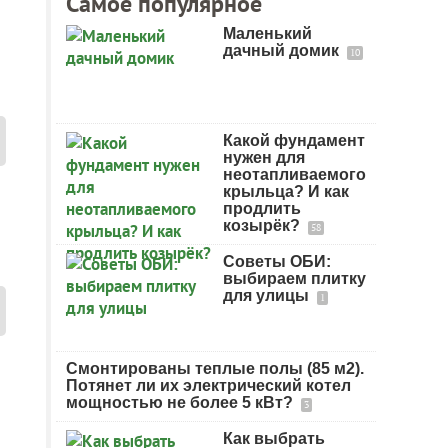
Самое популярное
Маленький
дачный домик
10
Какой фундамент
нужен для
неотапливаемого
крыльца? И как
продлить
козырёк?
58
Советы ОБИ:
выбираем плитку
для улицы
1
Смонтированы теплые полы (85 м2).
Потянет ли их электрический котел
мощностью не более 5 кВт?
3
Как выбрать