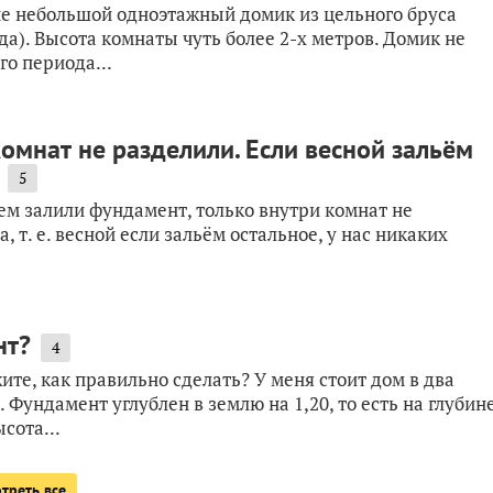
че небольшой одноэтажный домик из цельного бруса
да). Высота комнаты чуть более 2-х метров. Домик не
го периода...
омнат не разделили. Если весной зальëм
5
м залили фундамент, только внутри комнат не
 т. е. весной если зальëм остальное, у нас никаких
нт?
4
ите, как правильно сделать? У меня стоит дом в два
 Фундамент углублен в землю на 1,20, то есть на глубин
сота...
треть все