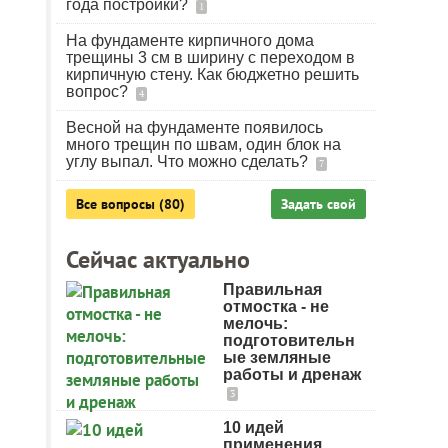
года постройки?
1
На фундаменте кирпичного дома
трещины 3 см в ширину с переходом в
кирпичную стену. Как бюджетно решить
вопрос?
4
Весной на фундаменте появилось
много трещин по швам, один блок на
углу выпал. Что можно сделать?
7
Все вопросы (80)
Задать свой
Сейчас актуально
Правильная
отмостка - не
мелочь:
подготовительн
ые земляные
работы и дренаж
3
10 идей
применения