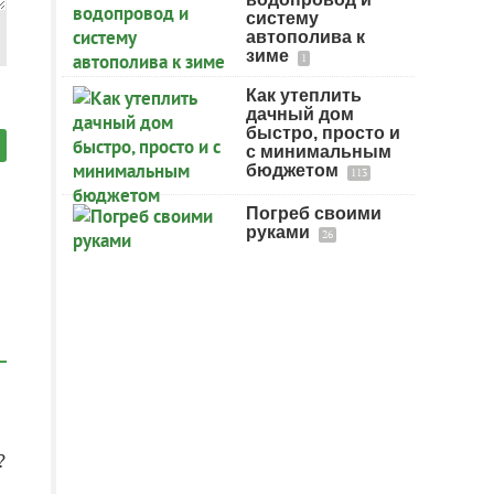
систему
автополива к
зиме
1
Как утеплить
дачный дом
быстро, просто и
с минимальным
бюджетом
113
Погреб своими
руками
26
?