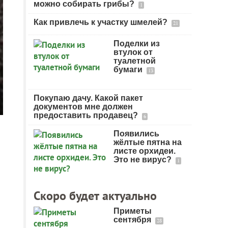
можно собирать грибы?
1
Как привлечь к участку шмелей?
21
Поделки из
втулок от
туалетной
бумаги
13
Покупаю дачу. Какой пакет
документов мне должен
предоставить продавец?
6
Появились
жёлтые пятна на
листе орхидеи.
Это не вирус?
1
Скоро будет актуально
Приметы
сентября
28