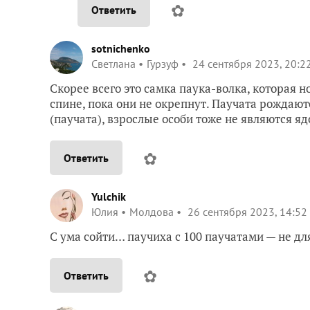
✿
Ответить
sotnichenko
Светлана
Гурзуф
24 сентября 2023, 20:2
Скорее всего это самка паука-волка, которая н
спине, пока они не окрепнут. Паучата рождают
(паучата), взрослые особи тоже не являются яд
✿
Ответить
Yulchik
Юлия
Молдова
26 сентября 2023, 14:52
С ума сойти… паучиха с 100 паучатами — не дл
✿
Ответить