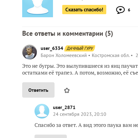
Сказать спасибо!
6
Все ответы и комментарии (
5
)
user_6334
ДАЧНЫЙ ГУРУ
Барон Холомеевский
Костромская обл.
2
Это не бугры. Это вылупившиеся из яиц паучат
остатками её трапез. А потом, возможно, её съе
✿
Ответить
user_2871
24 сентября 2023, 20:10
Спасибо за ответ. А вид этого паука вам не