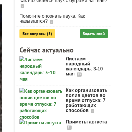
Как называется паук с буграми на теле?
5
Помогите опознать паука. Как
называется?
1
Все вопросы (5)
Задать свой
Сейчас актуально
Листаем
народный
календарь: 3-10
мая
19
Как организовать
полив цветов во
время отпуска: 7
работающих
способов
2
Приметы августа
31