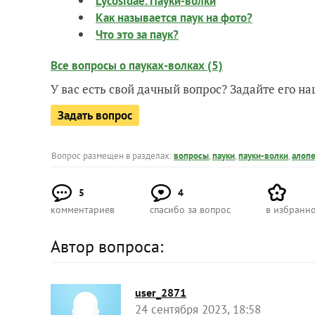
Lycosidae. Пауки-волки
Как называется паук на фото?
Что это за паук?
Все вопросы о пауках-волках (5)
У вас есть свой дачный вопрос? Задайте его 
Задать вопрос
Вопрос размещен в разделах:
вопросы
,
пауки
,
пауки-волки
,
алоп
5
4
комментариев
спасибо за вопрос
в избранн
Автор вопроса:
user_2871
24 сентября 2023, 18:58