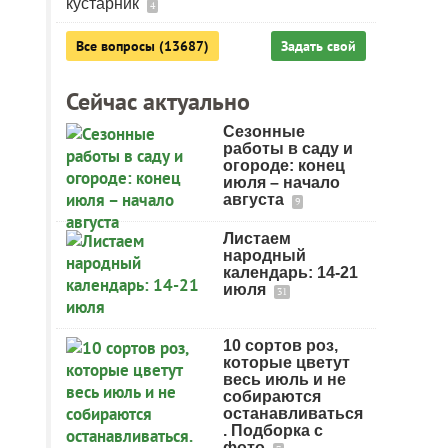
кустарник
4
Все вопросы (13687)
Задать свой
Сейчас актуально
Сезонные
работы в саду и
огороде: конец
июля – начало
августа
9
Листаем
народный
календарь: 14-21
июля
31
10 сортов роз,
которые цветут
весь июль и не
собираются
останавливаться
. Подборка с
фото