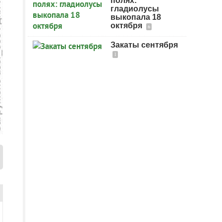
полях:
гладиолусы
выкопала 18
октября
6
Закаты сентября
1