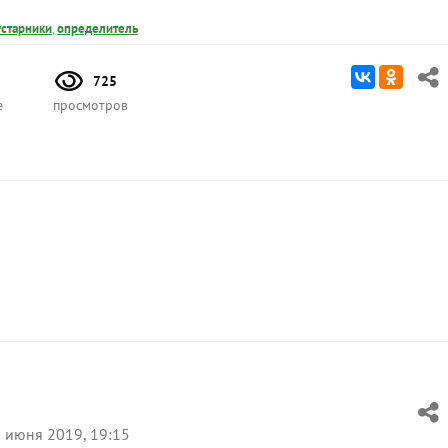
устарники
,
определитель
725
е
просмотров
 июня 2019, 19:15