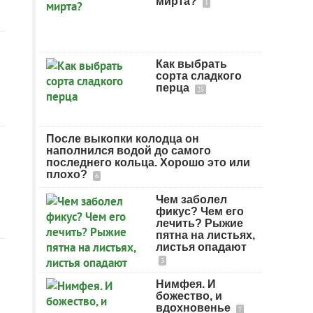
мирта?
1
Как выбрать
сорта сладкого
перца
25
После выкопки колодца он
наполнился водой до самого
последнего кольца. Хорошо это или
плохо?
6
Чем заболел
фикус? Чем его
лечить? Рыжие
пятна на листьях,
листья опадают
3
Нимфея. И
божество, и
вдохновенье
7