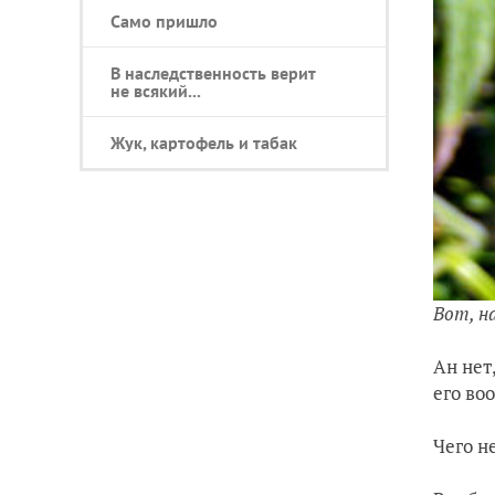
Само пришло
В наследственность верит
не всякий...
Жук, картофель и табак
Вот, н
Ан нет
его во
Чего н