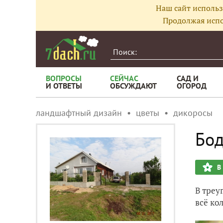
Наш сайт использ
Продолжая испо
ВОПРОСЫ
СЕЙЧАС
САД И
И ОТВЕТЫ
ОБСУЖДАЮТ
ОГОРОД
ландшафтный дизайн
цветы
дикоросы
Бод
В
В треу
всё ко