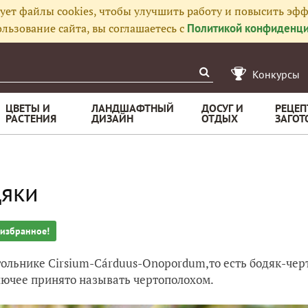
ует файлы cookies, чтобы улучшить работу и повысить эфф
льзование сайта, вы соглашаетесь с
Политикой конфиденци
Конкурсы
ЦВЕТЫ И
ЛАНДШАФТНЫЙ
ДОСУГ И
РЕЦЕП
РАСТЕНИЯ
ДИЗАЙН
ОТДЫХ
ЗАГОТ
яки
 избранное!
гольнике Cirsium-
Cárduus-Onopordum,
то есть бодяк-че
лючее принято называть чертополохом.