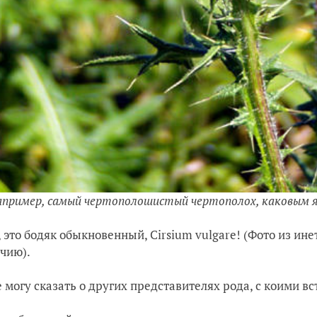
апример, самый чертополошистый чертополох, каковым я 
, это бодяк обыкновенный, Cirsium vulgare! (Фото из ин
очию).
е могу сказать о других представителях рода, с коими в