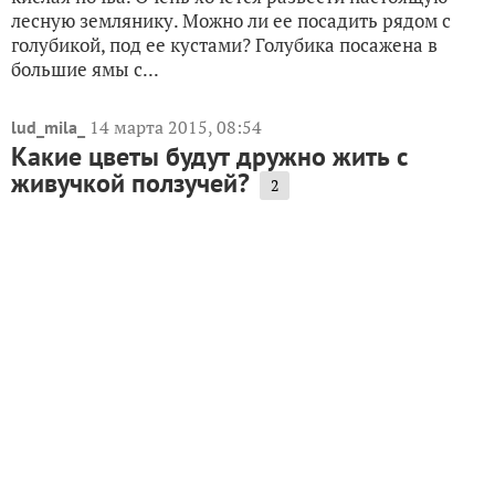
лесную землянику. Можно ли ее посадить рядом с
голубикой, под ее кустами? Голубика посажена в
большие ямы с...
14 марта 2015, 08:54
lud_mila_
Какие цветы будут дружно жить с
живучкой ползучей?
2
Здравствуйте. Посадила живучку, по-моему
ползучую, листья такие темно-фиолетовые. Рядом
растут весенние мелколуковичные, тюльпаны и
хосты. А сегодня прочитала, что она угнетает более
слабые растения. Теперь переживаю, туда ли я ее
посадила?? Может...
26 марта 2015, 23:49
MaxNokia
Какие плодовые деревья можно сажать
под грецким орехом?
1