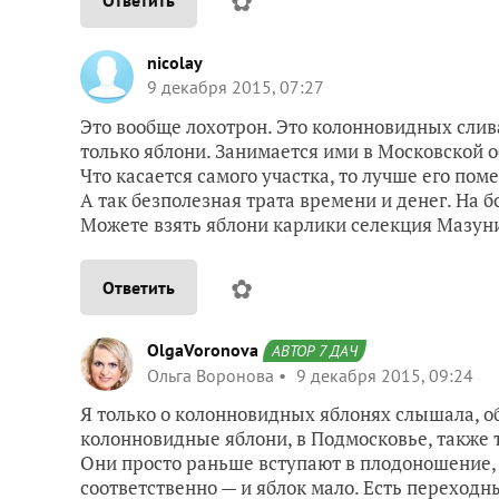
✿
Ответить
nicolay
9 декабря 2015, 07:27
Это вообще лохотрон. Это колонновидных слив
только яблони. Занимается ими в Московской 
Что касается самого участка, то лучше его пом
А так безполезная трата времени и денег. На б
Можете взять яблони карлики селекция Мазуни
✿
Ответить
OlgaVoronova
АВТОР 7 ДАЧ
Ольга Воронова
9 декабря 2015, 09:24
Я только о колонновидных яблонях слышала, об
колонновидные яблони, в Подмосковье, также т
Они просто раньше вступают в плодоношение, н
соответственно — и яблок мало. Есть переходн