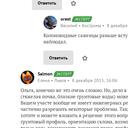
✿
Ответить
orest
ЭКСПЕРТ
Василий
Кострома
8 декабря 
Колоновидные саженцы раньше вступ
наблюдал.
✿
Ответить
Salmon
ЭКСПЕРТ
Елена
Львов
8 декабря 2015, 16:06
Ольга, конечно же это очень сложно. Но, дело в
(тяжелая почва, близкие грунтовые воды) може
Вашем участе вообще не имеет инженерных ре
частично разрешить некоторые проблемы. Также
хотите и можете вложить в решение этого воп
грунтовый профиль, ориентацию склона, возм
талых вод), возможность внесения песка, торф