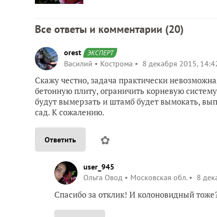
Все ответы и комментарии (
20
)
orest
ЭКСПЕРТ
Василий
Кострома
8 декабря 2015, 14:4
Скажу честно, задача практически невозможн
бетонную плиту, ограничить корневую систему,
будут вымерзать и штамб будет вымокать, вып
сад. К сожалению.
✿
Ответить
user_945
Ольга Овод
Московская обл.
8 дек
Спасибо за отклик! И колоновидный тоже