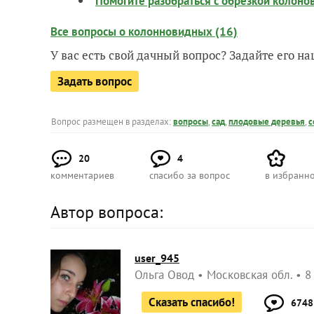
Помогите разобраться с обрезкой колон
Все вопросы о колонновидных (16)
У вас есть свой дачный вопрос? Задайте его 
Задать вопрос
Вопрос размещен в разделах:
вопросы
,
сад
,
плодовые деревья
,
с
20
4
комментариев
спасибо за вопрос
в избранн
Автор вопроса:
user_945
Ольга Овод
Московская обл.
8
Сказать спасибо!
6748