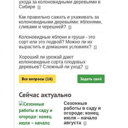
ухода за колоновидными деревьями в
Сибири
1
Как правильно сажать и ухаживать за
колоновидными деревьями: яблонями,
сливами и черешней?
1
Колоновидные яблони и груши - это
сорт или это подвой? Можно ли их
вырастить в домашних условиях?
4
Хороший ли урожай дают
колоновидные сорта плодовых
деревьев? Сложный ли уход?
9
Все вопросы (16)
Задать свой
Сейчас актуально
Сезонные
работы в саду и
огороде: конец
июля – начало
августа
9