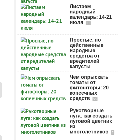
Листаем
народный
календарь: 14-21
июля
31
Простые, но
действенные
народные
средства от
вредителей
капусты
Чем опрыскать
томаты от
фитофторы: 20
копеечных
средств
95
Рукотворные
луга: как создать
луговой цветник
из
многолетников
7