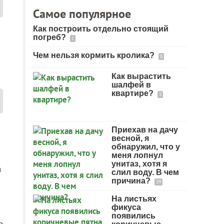
Самое популярное
Как построить отдельно стоящий
погреб?
1
Чем нельзя кормить кролика?
8
Как вырастить
шалфей в
квартире?
3
Приехав на дачу
весной, я
обнаружил, что у
меня лопнул
унитаз, хотя я
а
слил воду. В чем
причина?
39
На листьях
фикуса
появились
о