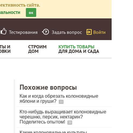
ективность сайта.
альности
ок
Тестирования
Задать вопрос
Войти
ТЫ И
СТРОИМ
КУПИТЬ ТОВАРЫ
ОВКИ
ДОМ
ДЛЯ ДОМА И САДА
Похожие вопросы
Как и когда обрезать колоновидные
яблони и груши?
11
Кто-нибудь выращивает колоновидные
черешню, персик, нектарин?
Поделитесь опытом!
20
Какие колоновидные культуры