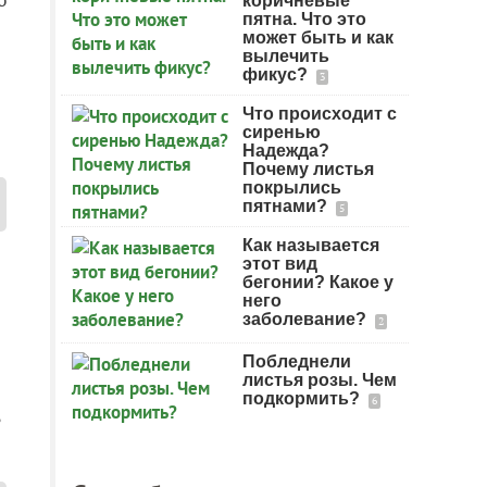
коричневые
пятна. Что это
может быть и как
вылечить
фикус?
3
Что происходит с
сиренью
Надежда?
Почему листья
покрылись
пятнами?
5
Как называется
этот вид
бегонии? Какое у
него
заболевание?
2
Побледнели
листья розы. Чем
подкормить?
6
?