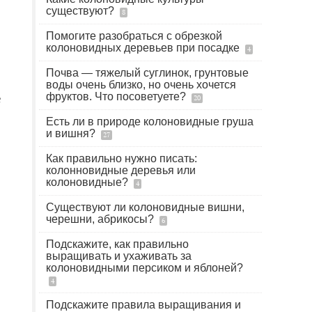
существуют?
8
Помогите разобраться с обрезкой
колоновидных деревьев при посадке
4
Почва — тяжелый суглинок, грунтовые
воды очень близко, но очень хочется
е
фруктов. Что посоветуете?
20
Есть ли в природе колоновидные груша
и вишня?
27
Как правильно нужно писать:
колонновидные деревья или
колоновидные?
4
Существуют ли колоновидные вишни,
черешни, абрикосы?
6
Подскажите, как правильно
выращивать и ухаживать за
колоновидными персиком и яблоней?
4
Подскажите правила выращивания и