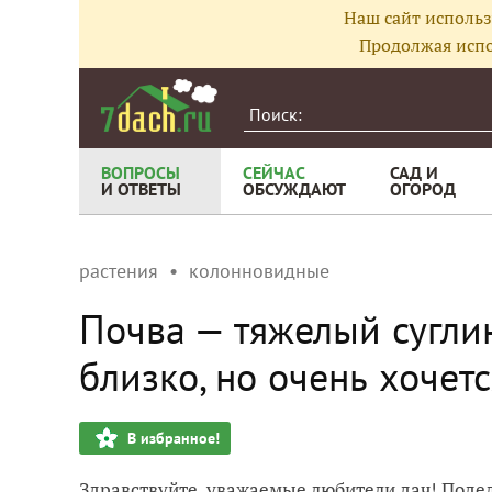
Наш сайт использ
Продолжая испо
ВОПРОСЫ
СЕЙЧАС
САД И
И ОТВЕТЫ
ОБСУЖДАЮТ
ОГОРОД
растения
колонновидные
Почва — тяжелый сугли
близко, но очень хочетс
В избранное!
Здравствуйте, уважаемые любители дач! Поде