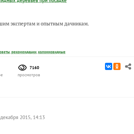
овидных деревьев при посадке
нашим экспертам и опытным дачникам.
оветы
,
рекомендации
,
колонновидные
7160
ое
просмотров
 декабря 2015, 14:13