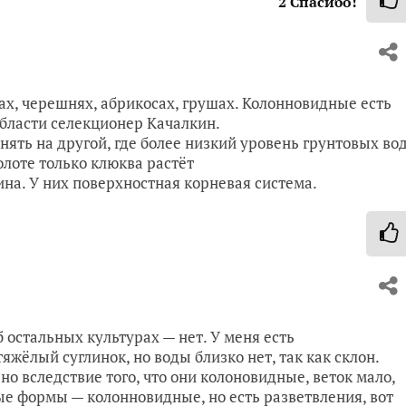
2
Спасибо!
ах, черешнях, абрикосах, грушах. Колонновидные есть
области селекционер Качалкин.
енять на другой, где более низкий уровень грунтовых вод
олоте только клюква растёт
на. У них поверхностная корневая система.
 остальных культурах — нет. У меня есть
яжёлый суглинок, но воды близко нет, так как склон.
о вследствие того, что они колоновидные, веток мало,
ые формы — колонновидные, но есть разветвления, вот