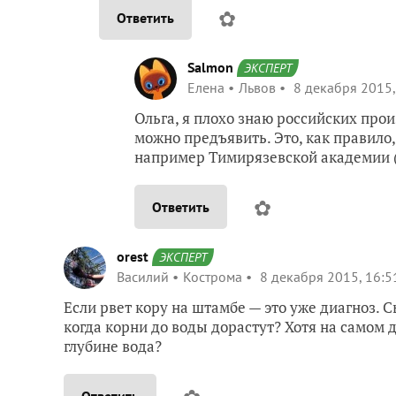
✿
Ответить
Salmon
ЭКСПЕРТ
Елена
Львов
8 декабря 2015,
Ольга, я плохо знаю российских прои
можно предъявить. Это, как правило
например Тимирязевской академии (
✿
Ответить
orest
ЭКСПЕРТ
Василий
Кострома
8 декабря 2015, 16:5
Если рвет кору на штамбе — это уже диагноз. 
когда корни до воды дорастут? Хотя на самом 
глубине вода?