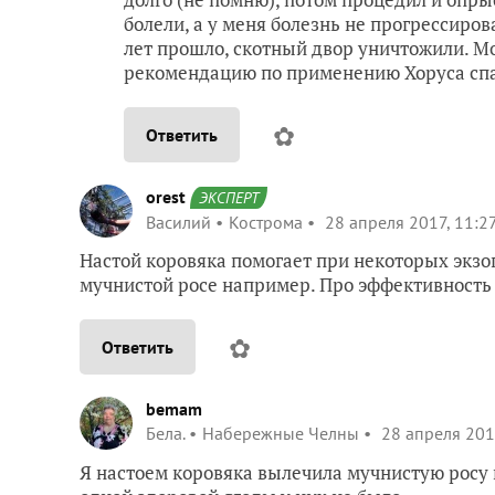
болели, а у меня болезнь не прогрессиров
лет прошло, скотный двор уничтожили. М
рекомендацию по применению Хоруса спаси
✿
Ответить
orest
ЭКСПЕРТ
Василий
Кострома
28 апреля 2017, 11:2
Настой коровяка помогает при некоторых экз
мучнистой росе например. Про эффективность 
✿
Ответить
bemam
Бела.
Набережные Челны
28 апреля 201
Я настоем коровяка вылечила мучнистую росу 