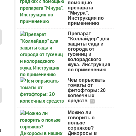
помощью
препарата
"Миура".
Инструкция по
применению
Препарат
"Коллайдер" для
защиты сада и
огорода от
гусениц и
колорадского
жука. Инструкция
по применению
Чем опрыскать
томаты от
фитофторы: 20
копеечных
средств
95
Можно ли
говорить о
пользе
сорняков?
и
Дикоросы в