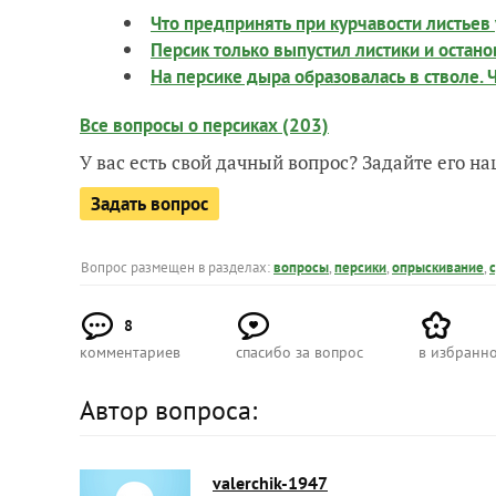
Что предпринять при курчавости листьев 
Персик только выпустил листики и остано
На персике дыра образовалась в стволе. 
Все вопросы о персиках (203)
У вас есть свой дачный вопрос? Задайте его 
Задать вопрос
Вопрос размещен в разделах:
вопросы
,
персики
,
опрыскивание
,
8
комментариев
спасибо за вопрос
в избранн
Автор вопроса:
valerchik-1947