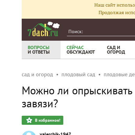
Наш сайт использ
Продолжая испо
ВОПРОСЫ
СЕЙЧАС
САД И
И ОТВЕТЫ
ОБСУЖДАЮТ
ОГОРОД
сад и огород
плодовый сад
плодовые де
Можно ли опрыскивать 
завязи?
В избранное!
valerchik-1947