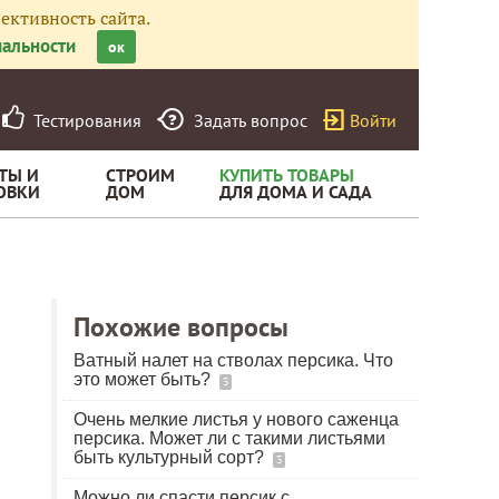
ективность сайта.
альности
ок
Тестирования
Задать вопрос
Войти
ТЫ И
СТРОИМ
КУПИТЬ ТОВАРЫ
ОВКИ
ДОМ
ДЛЯ ДОМА И САДА
Похожие вопросы
Ватный налет на стволах персика. Что
это может быть?
3
Очень мелкие листья у нового саженца
персика. Может ли с такими листьями
быть культурный сорт?
3
Можно ли спасти персик с