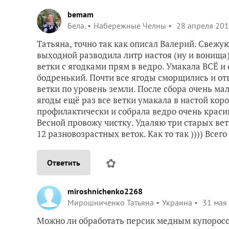
bemam
Бела.
Набережные Челны
28 апреля 201
Татьяна, точно так как описал Валерий. Свежу
выходной разводила литр настоя (ну и вонища
ветки с ягодками прям в ведро. Умакала ВСЁ и 
бодренький. Почти все ягоды сморщились и от
ветки по уровень земли. После сбора очень ма
ягоды ещё раз все ветки умакала в настой кор
профилактически и собрала ведро очень красив
Весной провожу чистку. Удаляю три старых вет
12 разновозрастных веток. Как то так )))) Всего
✿
Ответить
miroshnichenko2268
Мирошниченко Татьяна
Украина
31 мая 
Можно ли обработать персик медным купорос