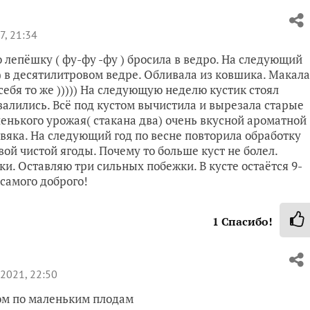
7, 21:34
ю лепёшку ( фу-фу -фу ) бросила в ведро. На следующий
) в десятилитровом ведре. Обливала из ковшика. Макала
себя то же ))))) На следующую неделю кустик стоял
валились. Всё под кустом вычистила и вырезала старые
ленького урожая( стакана два) очень вкусной ароматной
овяка. На следующий год по весне повторила обработку
ой чистой ягоды. Почему то больше куст не болел.
ки. Оставляю три сильных побежки. В кусте остаётся 9-
 самого доброго!
1
Спасибо!
2021, 22:50
ом по маленьким плодам