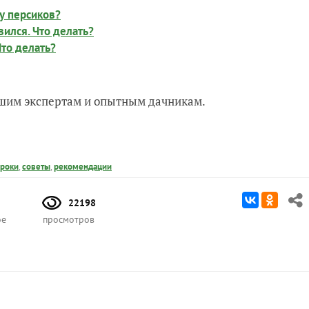
у персиков?
вился. Что делать?
Что делать?
нашим экспертам и опытным дачникам.
сроки
,
советы
,
рекомендации
22198
ое
просмотров