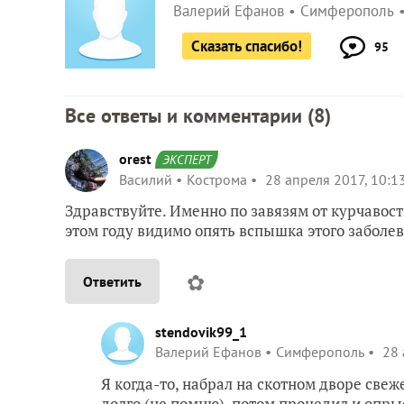
Валерий Ефанов
Симферополь
Сказать спасибо!
95
Все ответы и комментарии (
8
)
orest
ЭКСПЕРТ
Василий
Кострома
28 апреля 2017, 10:1
Здравствуйте. Именно по завязям от курчавос
этом году видимо опять вспышка этого заболев
✿
Ответить
stendovik99_1
Валерий Ефанов
Симферополь
28 
Я когда-то, набрал на скотном дворе свеже
долго (не помню), потом процедил и опры