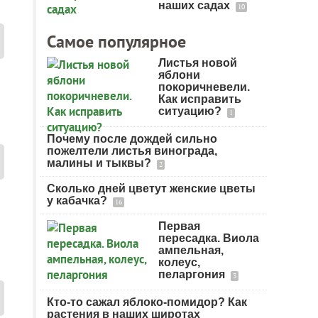
наших садах
10
Самое популярное
Листья новой
яблони
покоричневели.
Как исправить
ситуацию?
1
Почему после дождей сильно
пожелтели листья винограда,
малины и тыквы?
2
Сколько дней цветут женские цветы
у кабачка?
16
Первая
пересадка. Виола
ампельная,
колеус,
пеларгония
3
Кто-то сажал яблоко-помидор? Как
растения в наших широтах