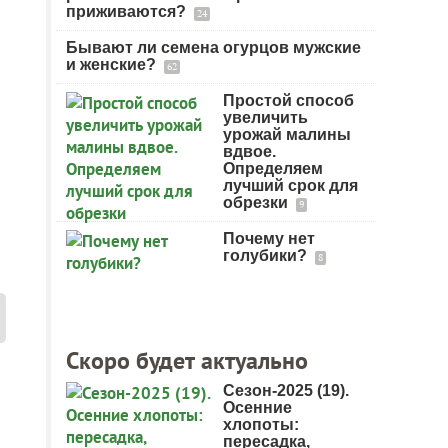
приживаются?
24
Бывают ли семена огурцов мужские
и женские?
62
Простой способ
увеличить
урожай малины
вдвое.
Определяем
лучший срок для
обрезки
9
Почему нет
голубики?
8
Скоро будет актуально
Сезон-2025 (19).
Осенние
хлопоты:
пересадка,