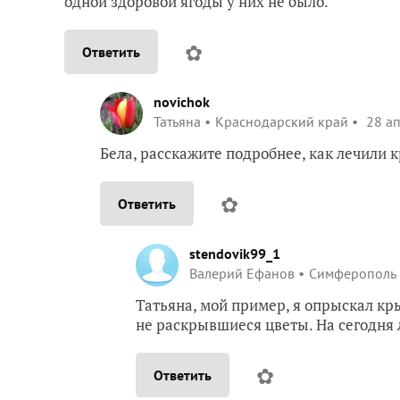
одной здоровой ягоды у них не было.
✿
Ответить
novichok
Татьяна
Краснодарский край
28 ап
Бела, расскажите подробнее, как лечили 
✿
Ответить
stendovik99_1
Валерий Ефанов
Симферополь
Татьяна, мой пример, я опрыскал кр
не раскрывшиеся цветы. На сегодня 
✿
Ответить