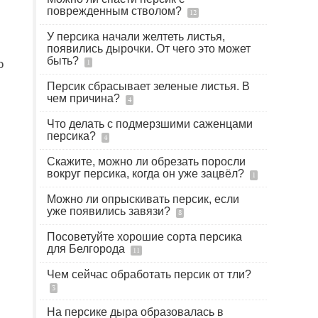
поврежденным стволом?
12
У персика начали желтеть листья,
появились дырочки. От чего это может
быть?
о
1
Персик сбрасывает зеленые листья. В
чем причина?
4
Что делать с подмерзшими саженцами
персика?
4
Скажите, можно ли обрезать поросли
вокруг персика, когда он уже зацвёл?
1
Можно ли опрыскивать персик, если
уже появились завязи?
8
Посоветуйте хорошие сорта персика
для Белгорода
11
Чем сейчас обработать персик от тли?
3
На персике дыра образовалась в