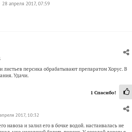
28 апреля 2017, 07:59
3
ти листьев персика обрабатывают препаратом Хорус. В
ания. Удачи.
1
Спасибо!
апреля 2017, 10:32
го навоза и залил его в бочке водой. настаивалась не
скал, уже начавший болеть персик. У соседей деревья