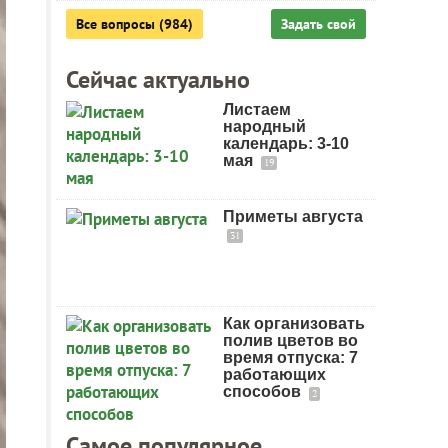
Все вопросы (984)
Задать свой
Сейчас актуально
Листаем
народный
календарь: 3-10
мая
19
Приметы августа
31
Как организовать
полив цветов во
время отпуска: 7
работающих
способов
2
Самое популярное