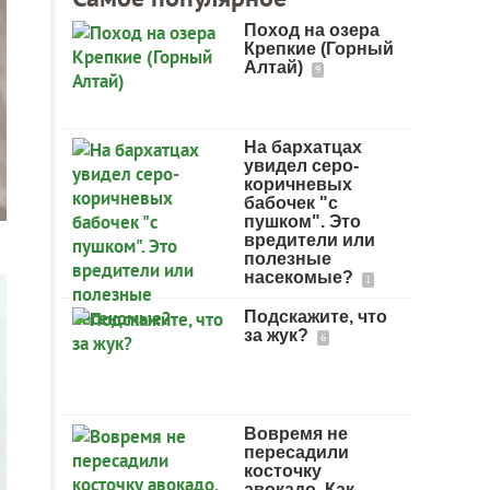
Поход на озера
Крепкие (Горный
Алтай)
9
На бархатцах
увидел серо-
коричневых
бабочек "с
пушком". Это
вредители или
полезные
насекомые?
1
Подскажите, что
за жук?
6
Вовремя не
пересадили
косточку
авокадо. Как