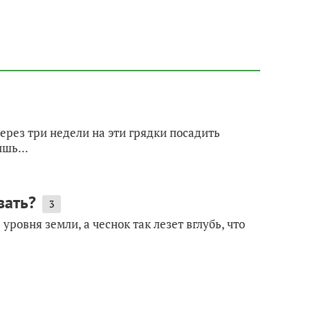
ерез три недели на эти грядки посадить
шь...
вать?
3
овня земли, а чеснок так лезет вглубь, что