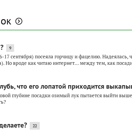
нок
в?
9
-17 сентября) посеяла горчицу и фацелию. Надеялась, ч
а). Но вроде как читаю интернет… между тем, как посади
глубь, что его лопатой приходится выкапы
вой глубине посадки озимый лук пытается выйти выше ур
ть?
 делаете?
22