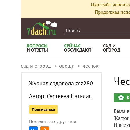
Наш сайт использ
Продолжая испо
ВОПРОСЫ
СЕЙЧАС
САД И
И ОТВЕТЫ
ОБСУЖДАЮТ
ОГОРОД
сад и огород
овощи
чеснок
Чес
Журнал садовода zcz280
Автор:
Сергеева Наталия.
В
Подписаться
Была в
'Катюш
Поделиться с друзьями
И все-