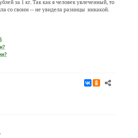
блей за 1 кг. Так как я человек увлеченный, то
ила со своим — не увидела разницы никакой.
5
и?
ии?
7