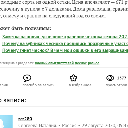
вомодные сорта из одной сетки. Цена впечатляет — 671 ру
есночину я купила с 7 дольками. Дома разломала, сравн
, отмечу и сравню на следующий год со своим.
ожет быть полезным:
Заметка на полях: успешное хранение чеснока сезона 202
Почему на зубчиках чеснока появились прозрачные участк
Почему гниет чеснок? В чем мои ошибки в его выращиван
азмещена в разделах:
личный опыт читателей
,
чеснок
,
разное
2377
арии
спасибо за запись
в избранное
просмотров
р записи:
zcz280
Сергеева Наталия.
Россия
29 августа 2020, 09:4