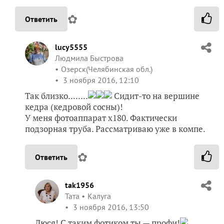
✿
Ответить
lucy5555
Людмила Быстрова
Озерск(Челябинская обл.)
3 ноября 2016, 12:10
Так близко........
Сидит-то на вершине
кедра (кедровой сосны)!
У меня фотоаппарат х180. Фактически
подзорная труба. Рассматриваю уже в компе.
✿
Ответить
tak1956
Taта
Калуга
3 ноября 2016, 13:50
Люся! С таким фотиком ты — профи!