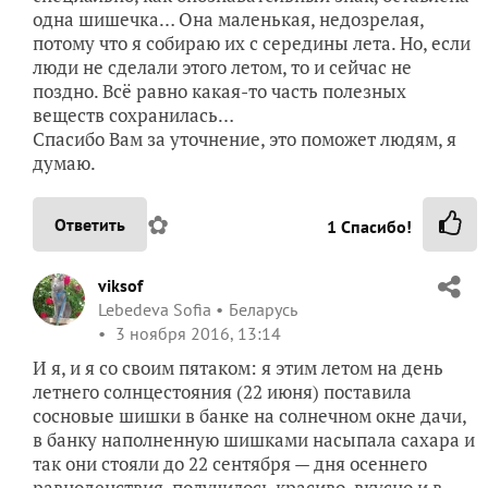
одна шишечка… Она маленькая, недозрелая,
потому что я собираю их с середины лета. Но, если
люди не сделали этого летом, то и сейчас не
поздно. Всё равно какая-то часть полезных
веществ сохранилась…
Спасибо Вам за уточнение, это поможет людям, я
думаю.
✿
Ответить
1
Спасибо!
viksof
Lebedeva Sofia
Беларусь
3 ноября 2016, 13:14
И я, и я со своим пятаком: я этим летом на день
летнего солнцестояния (22 июня) поставила
сосновые шишки в банке на солнечном окне дачи,
в банку наполненную шишками насыпала сахара и
так они стояли до 22 сентября — дня осеннего
равноденствия, получилось красиво, вкусно и в