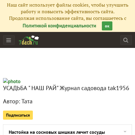
Наш сайт использует файлы cookies, чтобы улучшить
работу и повысить эффективность сайта.
Фото
92
Продолжая использование сайта, вы соглашаетесь с
Политикой конфиденциальности
ок
Сейчас обсуждают
Вступление в силу с 1 января 2017г. Закона об ускорении
Ледяной коллапс в Калужской области, или Ледяная сказк
УСАДЬБА " НАШ РАЙ" Журнал садовода tak1956
Приз от Русского Огорода в действии, или Урожайный ог
Автор:
Taта
Русский огород не подвёл, или Морковь Нантская удалась
Подписаться
Неполный каталог любимых цветов, или Лилии в моём са
Настойка на сосновых шишках лечит сосуды