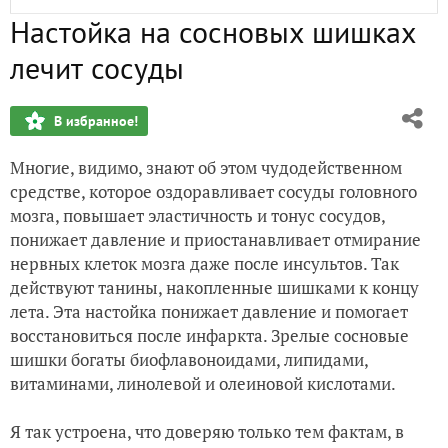
Настойка на сосновых шишках
Очищается природа... Очищается душа...
лечит сосуды
Угадай-ка!
В избранное!
Рубиновые "бусы" - женский оберег, или Калина в моём с
Многие, видимо, знают об этом чудодейственном
Ура! DREMEL прислал приз за победу в Конкурсе мастер-к
средстве, которое оздоравливает сосуды головного
мозга, повышает эластичность и тонус сосудов,
Наша оригинальная квашеная капустка
понижает давление и приостанавливает отмирание
нервных клеток мозга даже после инсультов. Так
действуют танины, накопленные шишками к концу
лета. Эта настойка понижает давление и помогает
восстановиться после инфаркта. Зрелые сосновые
шишки богаты биофлавоноидами, липидами,
витаминами, линолевой и олеиновой кислотами.
Я так устроена, что доверяю только тем фактам, в