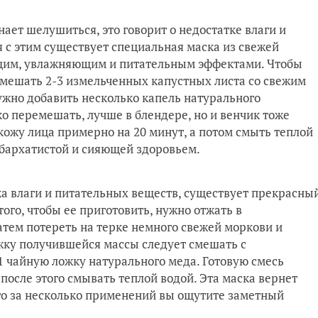
нает шелушиться, это говорит о недостатке влаги и
я с этим существует специальная маска из свежей
им, увлажняющим и питательным эффектами. Чтобы
смешать 2-3 измельченных капустных листа со свежим
жно добавить несколько капель натурального
о перемешать, лучше в блендере, но и венчик тоже
кожу лица примерно на 20 минут, а потом смыть теплой
 бархатистой и сияющей здоровьем.
ка влаги и питательных веществ, существует прекрасны
го, чтобы ее приготовить, нужно отжать в
Затем потереть на терке немного свежей моркови и
жку получившейся массы следует смешать с
1 чайную ложку натурального меда. Готовую смесь
 после этого смывать теплой водой. Эта маска вернет
го за несколько применений вы ощутите заметный