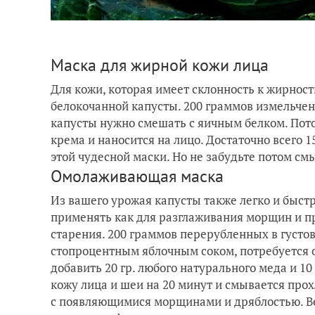
Маска для жирной кожи лица
Для кожи, которая имеет склонность к жирност
белокочанной капусты. 200 граммов измельче
капусты нужно смешать с яичным белком. Пото
крема и наносится на лицо. Достаточно всего 1
этой чудесной маски. Но не забудьте потом смы
Омолаживающая маска
Из вашего урожая капусты также легко и быст
применять как для разглаживания морщин и пр
старения. 200 граммов перерубленных в густо
стопроцентным яблочным соком, потребуется 
добавить 20 гр. любого натурального меда и 1
кожу лица и шеи на 20 минут и смывается прох
с появляющимися морщинами и дряблостью. Ведь