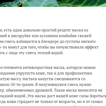
и, есть один довольно простой рецепт маски из
нной в мясорубке или кухонном комбайне свежей
м смесь взбивается в блендере до густоты мягкого
5-ти минут для того, чтобы вы почувствовали эффект
ть с лица эту смесь теплой водой.
ро готовится антивозрастная маска, которую можно
идания упругости коже, так и для профилактики
ватую массу листьев капусты смешиваются со
около 50-ти грамм. В получившуюся смесь нужно
0 гр. обыкновенных дрожжей. Такая маска наносится на
ладной водой. Эта маска даст вашей коже силы боротьс
 кожа страдает не только от возраста, но и от самых