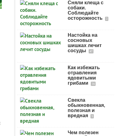
Сняли клеща с
собаки.
Соблюдайте
осторожность
2
Настойка на
сосновых
шишках лечит
сосуды
47
Как избежать
отравления
ядовитыми
грибами
16
Свекла
обыкновенная,
полезная и
вредная
3
я
Чем полезен