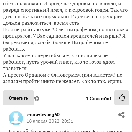
обеззараживало. И вроде на здоровье не влияло, и
разряд спортивный имел, и к строевой годен. Так что
должно быть все нормально. Идет весна, препарат
должен разложиться, время есть.
Но я не работаю уже 30 лет нитрафеном, полно новых
препаратов. У Вас сад полон вредителей и парши? Я
бы рекомендовал бы больше Нитрафеном не
работать.
У нас какие то перегибы все, кто то ничем не
работает, пусть урожай гниет, кто то готов ядом
травиться.
А просто Орданом с Фитовермом (или Алиотом) по
завязям пройти никто не желает. Как то так. Удачи.
✿
Ответить
1
Спасибо!
zhuravlevang60
18 апреля 2022, 20:51
Василий, большое спасибо за ответ. К сожалению,