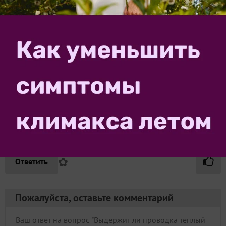
боком выйти.
✿
Ответить
17t94516
3 мая 2026, 13:39
У меня в подъезде на площадке в щитке стоят 2
автомата SH201 B40 а в квартире в щитке половина
автоматов BM63-1X C16 а другая половина С25. Как
раз таки провод на который я хотел подключать
теплый пол подключен к автомату С16
✿
Ответить
Пожалуйста, оставьте комментарий