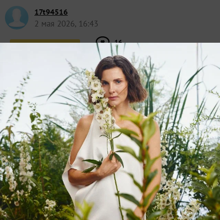
17t94516
2 мая 2026, 16:43
16
Сказать спасибо!
Все ответы и комментарии (
2
)
ViktoriyaBUH
Сестрорецк
3 мая 2026, 08:42
Выдержит. Общая мощность у вас получается 3кВт.
Согласно ПУЭ допустимый ток по медному кабелю
2,5 кв.мм. — 27 ампер, это для 220 вольт 5,9 кВт.
Поэтому ставьте на входе автомат 25 А тип С и все
будет работать.
Но, если вы в этом совсем не рубите, то лучше
позовите электрика, ибо электричество дело
серьезное, экономия на специалистах может сильно