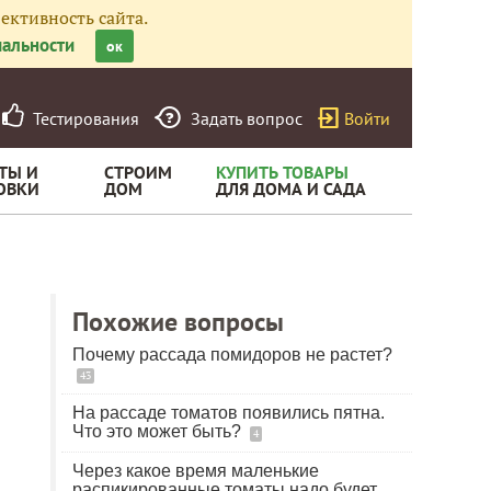
ективность сайта.
альности
ок
Тестирования
Задать вопрос
Войти
ТЫ И
СТРОИМ
КУПИТЬ ТОВАРЫ
ОВКИ
ДОМ
ДЛЯ ДОМА И САДА
Похожие вопросы
Почему рассада помидоров не растет?
43
На рассаде томатов появились пятна.
Что это может быть?
4
Через какое время маленькие
распикированные томаты надо будет