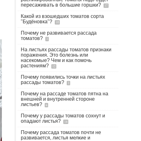
пересаживать в большие горшки?
17
Какой из взошедших томатов сорта
"Будёновка"?
10
Почему не развивается рассада
томатов?
2
На листьях рассады томатов признаки
поражения. Это болезнь или
насекомые? Чем и как помочь
растениям?
12
Почему появились точки на листьях
рассады томатов?
2
Почему на рассаде томатов пятна на
внешней и внутренней стороне
листьев?
6
Почему у рассады томатов сохнут и
опадают листья?
14
Почему рассада томатов почти не
развивается, листья мелкие и