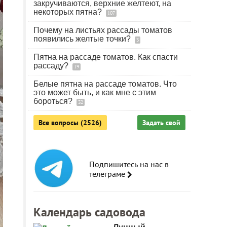
закручиваются, верхние желтеют, на
некоторых пятна?
107
Почему на листьях рассады томатов
появились желтые точки?
3
Пятна на рассаде томатов. Как спасти
рассаду?
19
Белые пятна на рассаде томатов. Что
это может быть, и как мне с этим
бороться?
32
Все вопросы (2526)
Задать свой
Подпишитесь на нас в
телеграме
Календарь садовода