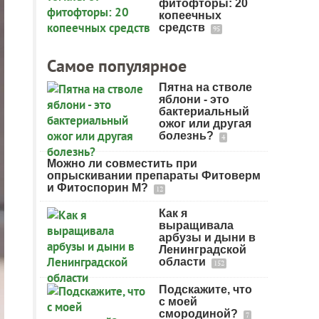
фитофторы: 20
копеечных
средств
95
Самое популярное
Пятна на стволе
яблони - это
бактериальный
ожог или другая
болезнь?
4
Можно ли совместить при
опрыскивании препараты Фитоверм
и Фитоспорин М?
12
Как я
выращивала
арбузы и дыни в
Ленинградской
области
152
Подскажите, что
с моей
смородиной?
7