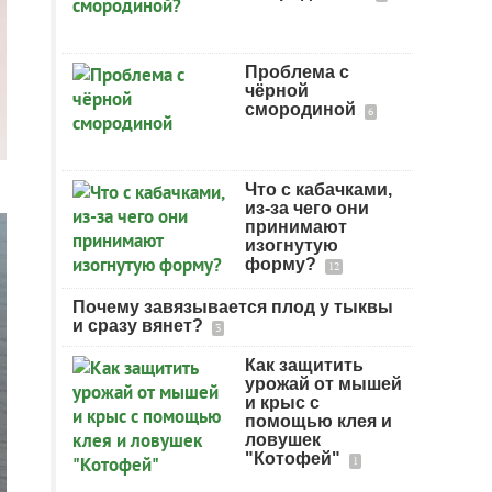
Проблема с
чёрной
смородиной
6
Что с кабачками,
из-за чего они
принимают
изогнутую
форму?
12
Почему завязывается плод у тыквы
и сразу вянет?
3
Как защитить
урожай от мышей
и крыс с
помощью клея и
ловушек
"Котофей"
1