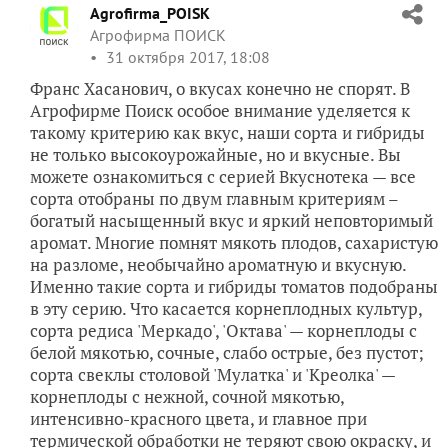
Agrofirma_POISK
Агрофирма ПОИСК
31 октября 2017, 18:08
Франс Хасанович, о вкусах конечно не спорят. В
Агрофирме Поиск особое внимание уделяется к
такому критерию как вкус, наши сорта и гибриды
не только высокоурожайные, но и вкусные. Вы
можете ознакомиться с серией Вкуснотека — все
сорта отобраны по двум главным критериям –
богатый насыщенный вкус и яркий неповторимый
аромат. Многие помнят мякоть плодов, сахаристую
на разломе, необычайно ароматную и вкусную.
Именно такие сорта и гибриды томатов подобраны
в эту серию. Что касается корнеплодных культур,
сорта редиса 'Меркадо', 'Октава' — корнеплоды с
белой мякотью, сочные, слабо острые, без пустот;
сорта свеклы столовой 'Мулатка' и 'Креолка' —
корнеплоды с нежной, сочной мякотью,
интенсивно-красного цвета, и главное при
термической обработки не теряют свою окраску, и