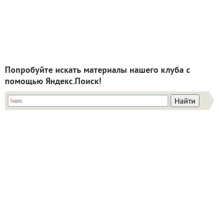
Попробуйте искать материалы нашего клуба с
помощью Яндекс.Поиск!
ИНН: 9715003782 КПП: 771501001 ОГРН:
5147746293448
Email:
info@7dach.ru
Тел: +7 (916) 710-7449 (семена не продаем!)
Главная страница