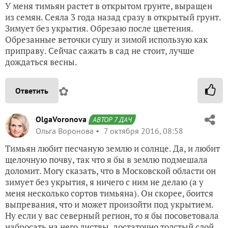
У меня тимьян растет в открытом грунте, выращен
из семян. Сеяла 3 года назад сразу в открытый грунт.
Зимует без укрытия. Обрезаю после цветения.
Обрезанные веточки сушу и зимой использую как
приправу. Сейчас сажать в сад не стоит, лучше
дождаться весны.
✿
Ответить
OlgaVoronova
АВТОР 7 ДАЧ
Ольга Воронова
7 октября 2016, 08:58
Тимьян любит песчаную землю и солнце. Да, и любит
щелочную почву, так что я бы в землю подмешала
доломит. Могу сказать, что в Московской области он
зимует без укрытия, я ничего с ним не делаю (а у
меня несколько сортов тимьяна). Он скорее, боится
выпревания, что и может произойти под укрытием.
Ну если у вас северный регион, то я бы посоветовала
набросать на него листвы, достаточно толстый слой.