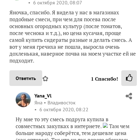
6 октября 2020, 08:07
Яночка, спасибо. Я видела у нас в магазинах
подобные смеси, при чем для посева после
основных огородных культур (после томатов,
после чеснока и т.д.), но цена кусачая, проще
самой купить сидераты разные и делать смесь. А
вот у меня гречиха не пошла, выросла очень
дохленькая, наверное почва на моем участке ей не
подходит.
✿
Ответить
1
Спасибо!
Yana_Vl
Яна
Владивосток
6 октября 2020, 08:22
Ну мне то эту смесь подруга купила в
совместных закупках в интернете.
Там чем
больше народу соберётся, тем дешевле цена
(как оптовая). Так что не так дорого обошлась,