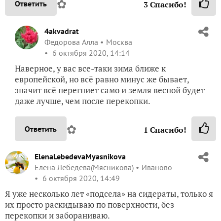
✿
Ответить
3
Спасибо!
4akvadrat
Федорова Алла
Москва
6 октября 2020, 14:14
Наверное, у вас все-таки зима ближе к
европейской, но всё равно минус же бывает,
значит всё перегниет само и земля весной будет
даже лучше, чем после перекопки.
✿
Ответить
1
Спасибо!
ElenaLebedevaMyasnikova
Елена Лебедева(Мясникова)
Иваново
6 октября 2020, 14:49
Я уже несколько лет «подсела» на сидераты, только я
их просто раскидываю по поверхности, без
перекопки и забораниваю.