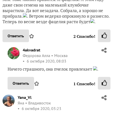
даже свои семена на маленькой клумбочке
вырастила. Да вот незадача. Собрала, а хорошо не
прибрала.
. Ветром ведерко опрокинуло и разнесло.
Теперь по весне везде фацелия расти будет
.
✿
Ответить
2
Спасибо!
4akvadrat
Федорова Алла
Москва
6 октября 2020, 08:03
Ничего страшного, она пчелок привлекает
.
✿
Ответить
1
Спасибо!
Yana_Vl
Яна
Владивосток
6 октября 2020, 03:23