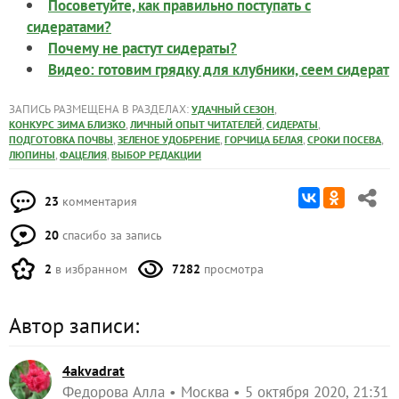
Посоветуйте, как правильно поступать с
сидератами?
Почему не растут сидераты?
Видео: готовим грядку для клубники, сеем сидерат
ЗАПИСЬ РАЗМЕЩЕНА В РАЗДЕЛАХ:
,
УДАЧНЫЙ СЕЗОН
,
,
,
КОНКУРС ЗИМА БЛИЗКО
ЛИЧНЫЙ ОПЫТ ЧИТАТЕЛЕЙ
СИДЕРАТЫ
,
,
,
,
ПОДГОТОВКА ПОЧВЫ
ЗЕЛЕНОЕ УДОБРЕНИЕ
ГОРЧИЦА БЕЛАЯ
СРОКИ ПОСЕВА
,
,
ЛЮПИНЫ
ФАЦЕЛИЯ
ВЫБОР РЕДАКЦИИ
23
комментария
20
спасибо за запись
2
в избранном
7282
просмотра
Автор записи:
4akvadrat
Федорова Алла
Москва
5 октября 2020, 21:31