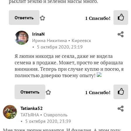
рыхлит землю и зеленой массы много.
✿
Ответить
1
Спасибо!
IrinaN
Ирина Никитина
Киреевск
5 октября 2020, 23:19
Я люпин никогда не сеяла, даже не видела
семена в продаже. Может, просто не обращала
внимания. Теперь при случае куплю и посею, я
полностью доверяю твоему опыту!
✿
Ответить
1
Спасибо!
Tatianka52
ТАТЬЯНА
Ставрополь
5 октября 2020, 23:39
Мне тоже люпин нравится. И фацелия. А этом году